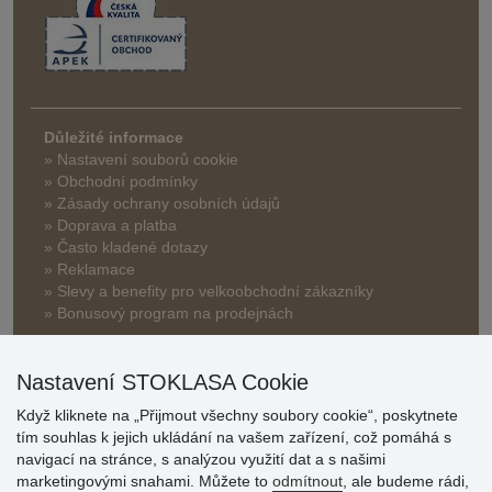
Důležité informace
» Nastavení souborů cookie
» Obchodní podmínky
» Zásady ochrany osobních údajů
» Doprava a platba
» Často kladené dotazy
» Reklamace
» Slevy a benefity pro velkoobchodní zákazníky
» Bonusový program na prodejnách
Nastavení STOKLASA Cookie
Když kliknete na „Přijmout všechny soubory cookie“, poskytnete
tím souhlas k jejich ukládání na vašem zařízení, což pomáhá s
navigací na stránce, s analýzou využití dat a s našimi
Hodnocení
marketingovými snahami. Můžete to
odmítnout
, ale budeme rádi,