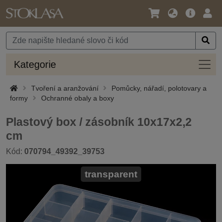
Jazyk
Hlavní
Přihl
/
nabídka
Měna
Kateg
Kategorie
Tvoření a aranžování
Pomůcky, nářadí, polotovary a
formy
Ochranné obaly a boxy
Plastový box / zásobník 10x17x2,2
cm
Kód:
070794_49392_39753
transparent