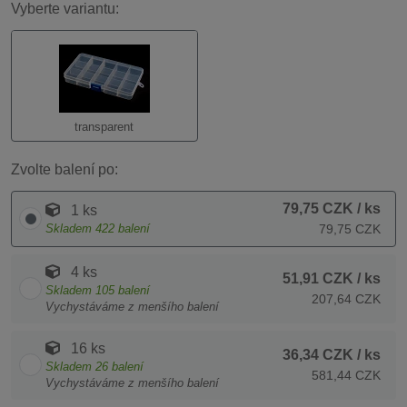
Vyberte variantu:
transparent
Zvolte balení po:
79,75 CZK
/ ks
1 ks
Skladem
422
balení
79,75 CZK
4 ks
51,91 CZK
/ ks
Skladem
105
balení
207,64 CZK
Vychystáváme z menšího balení
16 ks
36,34 CZK
/ ks
Skladem
26
balení
581,44 CZK
Vychystáváme z menšího balení