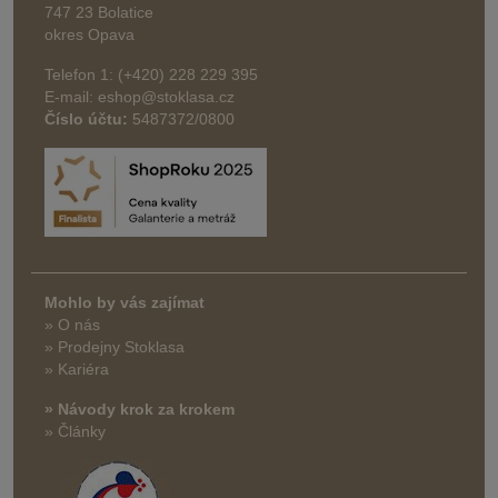
747 23 Bolatice
okres Opava
Telefon 1: (+420) 228 229 395
E-mail: eshop@stoklasa.cz
Číslo účtu:
5487372/0800
Mohlo by vás zajímat
» O nás
» Prodejny Stoklasa
» Kariéra
» Návody krok za krokem
» Články