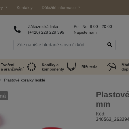
zy
Kontakty
Důležité informace
Zákaznická linka
Po - Ne: 8:00 - 20:00
(+420) 228 229 395
Napište nám
Tvoření
Korálky a
Mód
Bižuterie
a aranžování
komponenty
dop
Plastové korálky lesklé
Plastové
ná
mm
Kód:
340562_26329