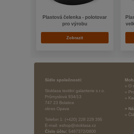
Plastová čelenka - polotovar
Pla
pro výrobu
vel
Zobrazit
Sídlo společnosti:
Mohl
» O 
Stoklasa textilní galanterie s.r.o.
» Pr
Průmyslová 934/13
» Ka
747 23 Bolatice
okres Opava
» Ná
» Čl
Telefon 1: (+420) 228 229 395
E-mail: eshop@stoklasa.cz
Číslo účtu:
5487372/0800