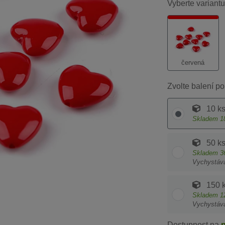
Vyberte variantu
červená
Zvolte balení po
10 k
Skladem
1
50 k
Skladem
3
Vychystáv
150 
Skladem
1
Vychystáv
Dostupnost na