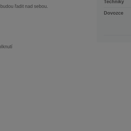
Techniky
 budou řadit nad sebou.
Dovozce
lknutí