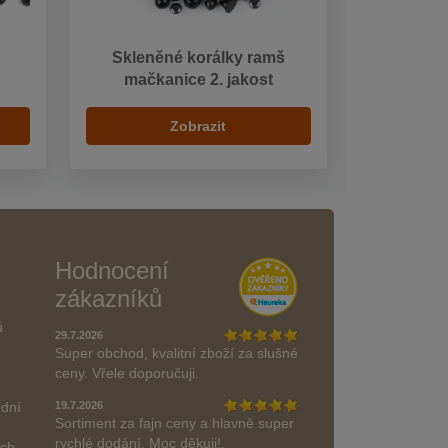
Skleněné korálky ramš
mačkanice 2. jakost
Zobrazit
Hodnocení
zákazníků
ů
29.7.2026
Super obchod, kvalitní zboží za slušné
ceny. Vřele doporučuji.
odní
19.7.2026
Sortiment za fajn ceny a hlavně super
rychlé dodání. Moc děkuji!.
ách