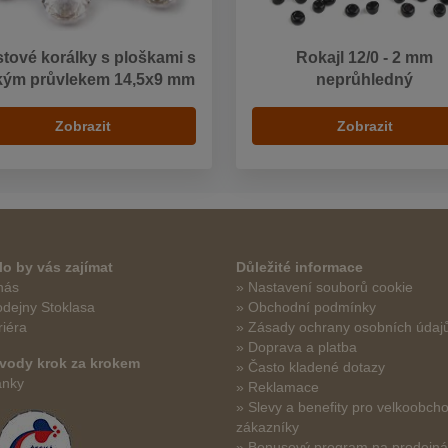
stové korálky s ploškami s
Rokajl 12/0 - 2 mm
kým průvlekem 14,5x9 mm
neprůhledný
Zobrazit
Zobrazit
o by vás zajímat
Důležité informace
nás
» Nastavení souborů cookie
odejny Stoklasa
» Obchodní podmínky
riéra
» Zásady ochrany osobních údaj
» Doprava a platba
vody krok za krokem
» Často kladené dotazy
ánky
» Reklamace
» Slevy a benefity pro velkoobch
zákazníky
» Bonusový program na prodejn