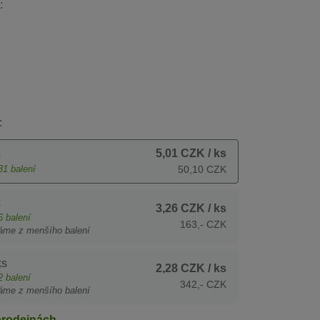
:
:
5,01 CZK
/ ks
s
81
balení
50,10 CZK
s
3,26 CZK
/ ks
6
balení
163,- CZK
áme z menšího balení
ks
2,28 CZK
/ ks
2
balení
342,- CZK
áme z menšího balení
prodejnách