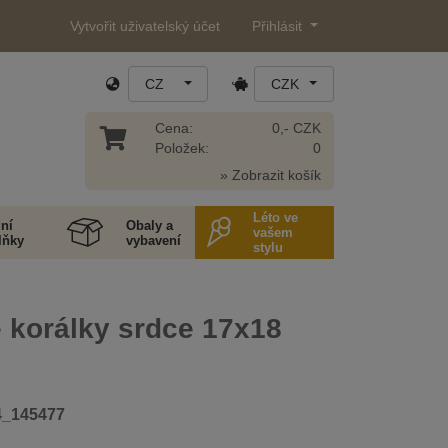
Vytvořit uživatelský účet
Přihlásit
CZ
CZK
Cena:
0,- CZK
Položek:
0
» Zobrazit košík
Léto ve
ní
Obaly a
vašem
lňky
vybavení
stylu
 korálky srdce 17x18
4_145477