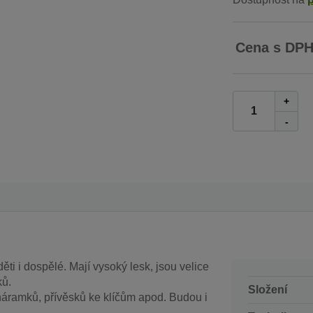
Cena s DP
+
-
ěti i dospělé. Mají vysoký lesk, jsou velice
ků.
Složení
náramků, přívěsků ke klíčům apod. Budou i