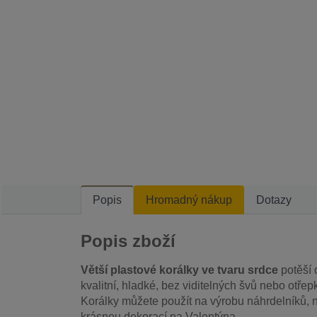
Popis
Hromadný nákup
Dotazy
Popis zboží
Větší plastové korálky ve tvaru srdce
potěší d
kvalitní, hladké, bez viditelných švů nebo otřep
Korálky můžete použít na výrobu náhrdelníků, 
krásnou dekorací na Valentýna.