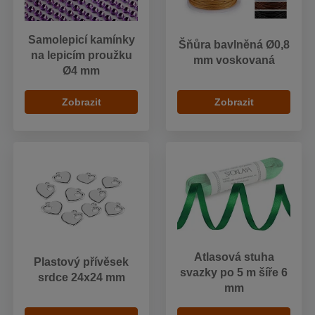
Samolepicí kamínky
Šňůra bavlněná Ø0,8
na lepicím proužku
mm voskovaná
Ø4 mm
Zobrazit
Zobrazit
Atlasová stuha
Plastový přívěsek
svazky po 5 m šíře 6
srdce 24x24 mm
mm