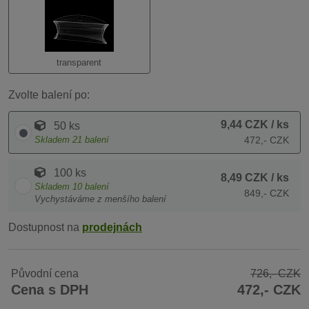
transparent
Zvolte balení po:
9,44 CZK
/ ks
50 ks
Skladem
21
balení
472,- CZK
100 ks
8,49 CZK
/ ks
Skladem
10
balení
849,- CZK
Vychystáváme z menšího balení
Dostupnost na
prodejnách
Původní cena
726,- CZK
Cena s DPH
472,- CZK