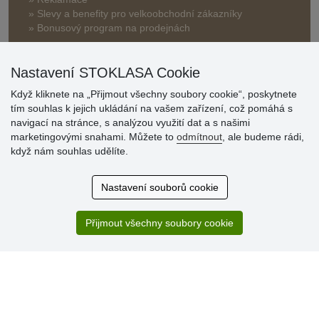
» Slevy a benefity pro velkoobchodní zákazníky
» Bonusový program na prodejnách
Nastavení STOKLASA Cookie
Když kliknete na „Přijmout všechny soubory cookie“, poskytnete
tím souhlas k jejich ukládání na vašem zařízení, což pomáhá s
navigací na stránce, s analýzou využití dat a s našimi
Hodnocení
marketingovými snahami. Můžete to
odmítnout
, ale budeme rádi,
zákazníků
když nám souhlas udělíte.
29.7.2026
Nastavení souborů cookie
Super obchod, kvalitní zboží za slušné ceny. Vřele
doporučuji.
Přijmout všechny soubory cookie
19.7.2026
Sortiment za fajn ceny a hlavně super rychlé dodání. Moc
děkuji!.
» Aktuálně 19084 recenzí
* Recenze neověřujeme