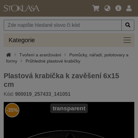
Jazyk
Hlavní
Přihl
/
nabídka
Měna
Kateg
Kategorie
Tvoření a aranžování
Pomůcky, nářadí, polotovary a
formy
Průhledné plastové krabičky
Plastová krabička k zavěšení 6x15
cm
Kód:
900019_257433_141051
transparent
-35%