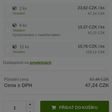
23,62 CZK
/ ks
2 ks
Skladem
47,24 CZK
6 ks
15,37 CZK
/ ks
Skladem
92,22 CZK
Vychystáváme z menšího balení
10,76 CZK
/ ks
12 ks
Skladem
129,12 CZK
Dostupnost na
prodejnách
Původní cena
67,48 CZK
Cena s DPH
47,24 CZK
+
PŘIDAT DO KOŠÍKU
-