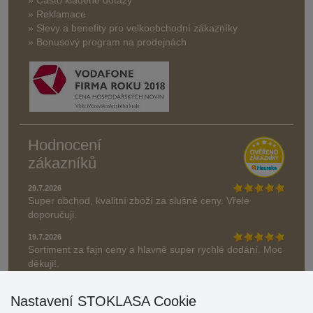
» Reklamace
» Slevy a benefity pro velkoobchodní zákazníky
» Bonusový program na prodejnách
Hodnocení
zákazníků
29.7.2026
Super obchod, kvalitní zboží za slušné ceny. Vřele
doporučuji.
19.7.2026
Sortiment za fajn ceny a hlavně super rychlé dodání. Moc
děkuji!.
» Aktuálně 19084 recenzí
Nastavení STOKLASA Cookie
* Recenze neověřujeme