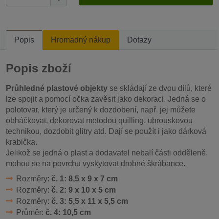
Popis
Hromadný nákup
Dotazy
Popis zboží
Průhledné plastové objekty
se skládají ze dvou dílů, které
lze spojit a pomocí očka zavěsit jako dekoraci. Jedná se o
polotovar, který je určený k dozdobení, např. jej můžete
obháčkovat, dekorovat metodou quilling, ubrouskovou
technikou, dozdobit glitry atd. Dají se použít i jako dárková
krabička.
Jelikož se jedná o plast a dodavatel nebalí části odděleně,
mohou se na povrchu vyskytovat drobné škrábance.
Rozměry:
č. 1: 8,5 x 9 x 7 cm
Rozměry:
č. 2: 9 x 10 x 5 cm
Rozměry:
č. 3: 5,5 x 11 x 5,5 cm
Průměr:
č. 4: 10,5 cm