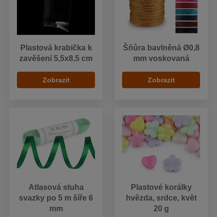
Plastová krabička k
Šňůra bavlněná Ø0,8
zavěšení 5,5x8,5 cm
mm voskovaná
Zobrazit
Zobrazit
Atlasová stuha
Plastové korálky
svazky po 5 m šíře 6
hvězda, srdce, květ
mm
20 g