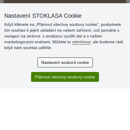
Nastavení STOKLASA Cookie
Když kliknete na „Přijmout všechny soubory cookie“, poskytnete
tím souhlas k jejich ukládání na vašem zařízení, což pomáhá s
navigací na stránce, s analýzou využití dat a s našimi
Hodnocení
marketingovými snahami. Můžete to
odmítnout
, ale budeme rádi,
zákazníků
když nám souhlas udělíte.
29.7.2026
Nastavení souborů cookie
Super obchod, kvalitní zboží za slušné ceny. Vřele
doporučuji.
Přijmout všechny soubory cookie
19.7.2026
Sortiment za fajn ceny a hlavně super rychlé dodání. Moc
děkuji!.
» Aktuálně 19084 recenzí
* Recenze neověřujeme