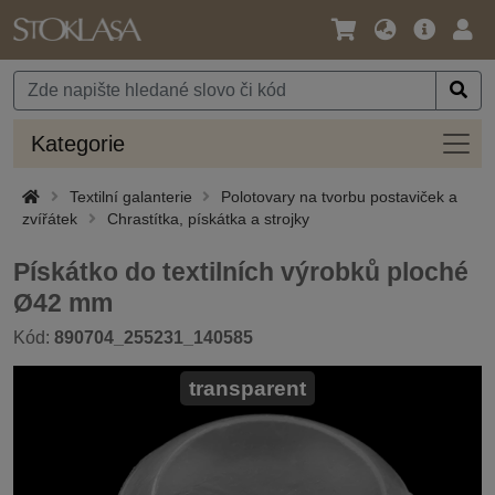
Jazyk
Hlavní
Přihl
/
nabídka
Měna
Kateg
Kategorie
Textilní galanterie
Polotovary na tvorbu postaviček a
zvířátek
Chrastítka, pískátka a strojky
Pískátko do textilních výrobků ploché
Ø42 mm
Kód:
890704_255231_140585
transparent