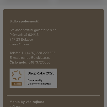
Sídlo společnosti:
Stoklasa textilní galanterie s.r.o.
Průmyslová 934/13
747 23 Bolatice
okres Opava
Telefon 1: (+420) 228 229 395
E-mail: eshop@stoklasa.cz
Číslo účtu:
5487372/0800
Mohlo by vás zajímat
» O nás