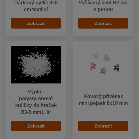
Dárkový pytlík 8x8
Vyšívaný květ Ø2 cm
cm textilní
s perlou
Zobrazit
Zobrazit
Výplň -
Kovový přívěsek
polystyrenové
mini pejsek 8x10 mm
kuličky do hraček
Ø3-5 mm1 litr
Zobrazit
Zobrazit