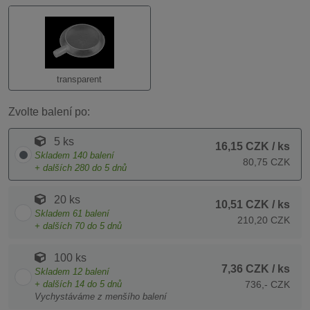
transparent
Zvolte balení po:
5 ks
16,15 CZK
/ ks
Skladem
140
balení
80,75 CZK
+ dalších
280
do 5 dnů
20 ks
10,51 CZK
/ ks
Skladem
61
balení
210,20 CZK
+ dalších
70
do 5 dnů
100 ks
7,36 CZK
/ ks
Skladem
12
balení
+ dalších
14
do 5 dnů
736,- CZK
Vychystáváme z menšího balení