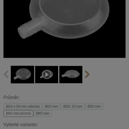
Průměr:
Ø24 x 28 mm váleček
Ø25 mm
Ø30; 33 mm
Ø35 mm
Ø42 mm ploché
Ø45 mm
Vyberte variantu: