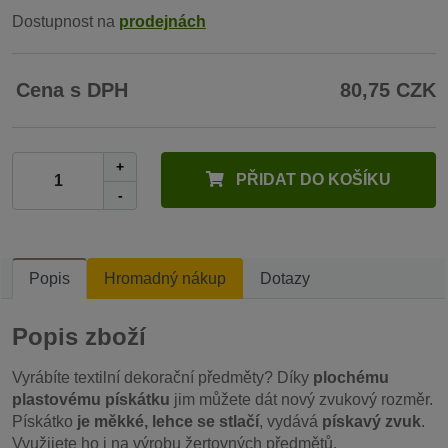
Dostupnost na
prodejnách
Cena s DPH
80,75 CZK
+
PŘIDAT DO KOŠÍKU
-
Popis
Hromadný nákup
Dotazy
Popis zboží
Vyrábíte textilní dekorační předměty? Díky
plochému
plastovému pískátku
jim můžete dát nový zvukový rozměr.
Pískátko
je měkké, lehce se stlačí
, vydává
pískavý zvuk
.
Využijete ho i na výrobu žertovných předmětů.