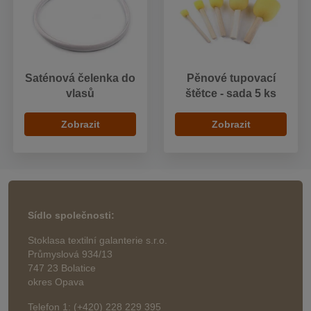
Saténová čelenka do
Pěnové tupovací
vlasů
štětce - sada 5 ks
Zobrazit
Zobrazit
Sídlo společnosti:
Stoklasa textilní galanterie s.r.o.
Průmyslová 934/13
747 23 Bolatice
okres Opava
Telefon 1: (+420) 228 229 395