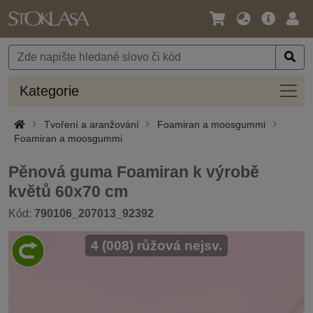
Jazyk
Hlavní
Přihl
/
nabídka
Měna
Kateg
Kategorie
Tvoření a aranžování
Foamiran a moosgummi
Foamiran a moosgummi
Pěnová guma Foamiran k výrobě
květů 60x70 cm
Kód:
790106_207013_92392
4 (008) růžová nejsv.