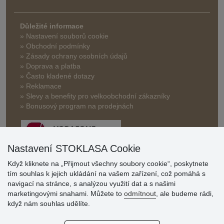
Důležité informace
» Nastavení souborů cookie
» Obchodní podmínky
» Zásady ochrany osobních údajů
» Doprava a platba
» Často kladené dotazy
» Reklamace
» Slevy a benefity pro velkoobchodní zákazníky
» Bonusový program na prodejnách
Nastavení STOKLASA Cookie
Když kliknete na „Přijmout všechny soubory cookie“, poskytnete
tím souhlas k jejich ukládání na vašem zařízení, což pomáhá s
Hodnocení
navigací na stránce, s analýzou využití dat a s našimi
zákazníků
marketingovými snahami. Můžete to
odmítnout
, ale budeme rádi,
když nám souhlas udělíte.
29.7.2026
Super obchod, kvalitní zboží za slušné ceny. Vřele