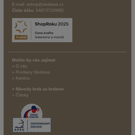
E-mail: eshop@stoklasa.cz
Číslo účtu:
5487372/0800
Mohlo by vás zajímat
» O nás
» Prodejny Stoklasa
» Kariéra
» Návody krok za krokem
» Články