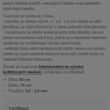
pistolí. Můžete použít i sekundové lepidlo nebo jakékoliv
silně lepicí lepidlo.
Foamiran je vyrobený v Íránu.
- rozměry se mohou různit, +/- 1,0 - 1,5 mm. Může se lišit i
tloušťkou, ta může být různá i v rámci jednoho listu pěnovky.
- na pěnovce se někdy vyskytují póry nebo dírečky, ale ani
jedno neznamená vadný kus, jedná se o vlastnost materiálu
spojenou se zvláštnostmi výroby dané hmoty.
- světlejší fleky nebo nestejnorodý odstín nejsou na závadu,
odstín se zcela sjednotí dobarvováním (při výrobě kytek se
materiál většinou dobarvuje).
Zkuste se inspirovat
fotonávodem na výrobu
květinových náušnic
. Určitě stojí za zhlédnutí.
Šířka:
60 cm
Délka:
70 cm
Tloušťka:
0,6 - 0,8 mm
Certifikace