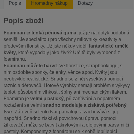
Popis
Hromadný nákup
Dotazy
Popis zboží
Foamiran je tenká pěnová guma,
jež je na dotyk podobná
semiši. Je specialitou pro všechny milovníky kreativity a
především floristiky. Už jste někdy viděli
fantastické umělé
květy
, které vypadaly jako živé? Určitě byly vyrobené z
foamiranu.
Foamiran můžete barvit
. Ve floristice, scrapbookingu, s
ním ozdobíte sponky, čelenky, věnce apod. Květy jsou
neobvykle realistické. Snadno se z něj vysekává pomocí
raznic a děrovačů. Hotové výrobky nemají problém s výkyvy
teplot, působením vlhkosti, špíny ani mechanickým tlakem.
Foamiran je
velmi plastický
, při zahřívání a nepatrném
roztažení se velmi
snadno modeluje a získává potřebný
tvar
. Zároveň si tento tvar pamatuje a zachovává si jej
napořád. Snadno získává povrchovou úpravu pomocí
žilkovačů, může se barvit akrylovými a olejovými barvami či
pastely. Komponenty z foamiranu se k sobě lepí lepicí