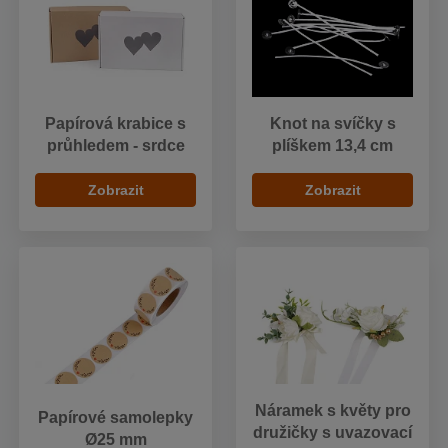
Papírová krabice s
Knot na svíčky s
průhledem - srdce
plíškem 13,4 cm
Zobrazit
Zobrazit
Náramek s květy pro
Papírové samolepky
družičky s uvazovací
Ø25 mm