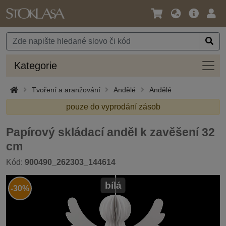
Jazyk
Hlavní
Přihl
/
nabídka
Měna
Kateg
Kategorie
Tvoření a aranžování
Andělé
Andělé
pouze do vyprodání zásob
Papírový skládací anděl k zavěšení 32
cm
Kód:
900490_262303_144614
bílá
-30%