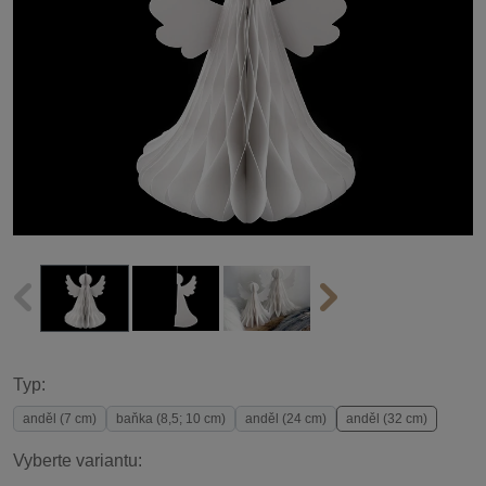
Typ:
anděl (7 cm)
baňka (8,5; 10 cm)
anděl (24 cm)
anděl (32 cm)
Vyberte variantu: