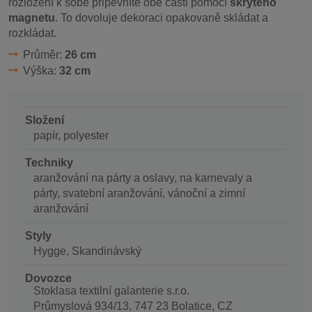
rozložení k sobě připevníte obě části pomocí
skrytého
magnetu
. To dovoluje dekoraci opakovaně skládat a
rozkládat.
Průměr:
26 cm
Výška:
32 cm
Složení
papír, polyester
Techniky
aranžování na párty a oslavy, na karnevaly a
párty, svatební aranžování, vánoční a zimní
aranžování
Styly
Hygge, Skandinávský
Dovozce
Stoklasa textilní galanterie s.r.o.
Průmyslová 934/13, 747 23 Bolatice, CZ