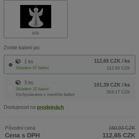
bílá
Zvolte balení po:
112,65 CZK
/ ks
1 ks
Skladem
97
balení
112,65 CZK
3 ks
101,39 CZK
/ ks
Skladem
32
balení
304,17 CZK
Vychystáváme z menšího balení
Dostupnost na
prodejnách
Původní cena
160,93 CZK
Cena s DPH
112,65 CZK