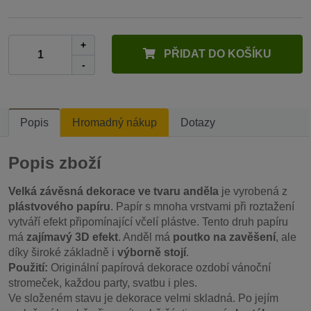
+
PŘIDAT DO KOŠÍKU
-
Popis
Hromadný nákup
Dotazy
Popis zboží
Velká závěsná dekorace ve tvaru anděla
je vyrobená z
plástvového papíru
. Papír s mnoha vrstvami při roztažení
vytváří efekt připomínající včelí plástve. Tento druh papíru
má
zajímavý 3D efekt
. Anděl má
poutko na zavěšení
, ale
díky široké základně i
výborně stojí
.
Použití:
Originální papírová dekorace ozdobí vánoční
stromeček, každou party, svatbu i ples.
Ve složeném stavu je dekorace velmi skladná. Po jejím