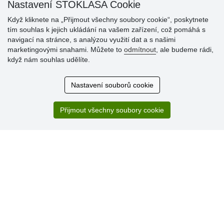
Nastavení STOKLASA Cookie
Když kliknete na „Přijmout všechny soubory cookie“, poskytnete
tím souhlas k jejich ukládání na vašem zařízení, což pomáhá s
navigací na stránce, s analýzou využití dat a s našimi
Hodnocení
marketingovými snahami. Můžete to
odmítnout
, ale budeme rádi,
zákazníků
když nám souhlas udělíte.
29.7.2026
Nastavení souborů cookie
Super obchod, kvalitní zboží za slušné ceny. Vřele
doporučuji.
Přijmout všechny soubory cookie
19.7.2026
Sortiment za fajn ceny a hlavně super rychlé dodání. Moc
děkuji!.
» Aktuálně 19084 recenzí
* Recenze neověřujeme