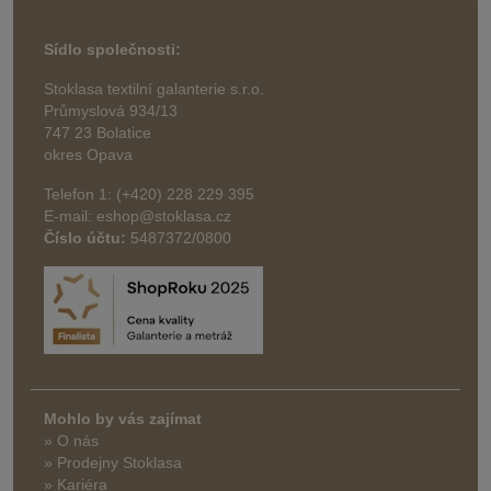
Sídlo společnosti:
Stoklasa textilní galanterie s.r.o.
Průmyslová 934/13
747 23 Bolatice
okres Opava
Telefon 1: (+420) 228 229 395
E-mail: eshop@stoklasa.cz
Číslo účtu:
5487372/0800
Mohlo by vás zajímat
» O nás
» Prodejny Stoklasa
» Kariéra