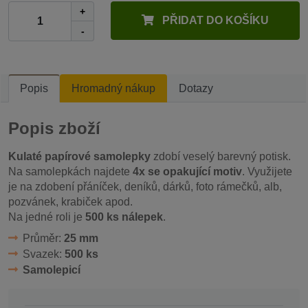
+
PŘIDAT DO KOŠÍKU
-
Popis
Hromadný nákup
Dotazy
Popis zboží
Kulaté papírové samolepky
zdobí veselý barevný potisk.
Na samolepkách najdete
4x se opakující motiv
. Využijete
je na zdobení přáníček, deníků, dárků, foto rámečků, alb,
pozvánek, krabiček apod.
Na jedné roli je
500 ks nálepek
.
Průměr:
25 mm
Svazek:
500 ks
Samolepicí