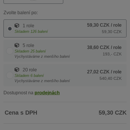
Zvolte balení po:
59,30 CZK
/ role
1 role
Skladem
126
balení
59,30 CZK
5 role
38,60 CZK
/ role
Skladem
25
balení
193,- CZK
Vychystáváme z menšího balení
20 role
27,02 CZK
/ role
Skladem
6
balení
540,40 CZK
Vychystáváme z menšího balení
Dostupnost na
prodejnách
Cena s DPH
59,30 CZK