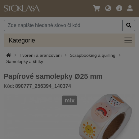
Jazyk
Hlavní
Přihl
/
nabídka
Měna
Kateg
Kategorie
Tvoření a aranžování
Scrapbooking a quilling
Samolepky a štítky
Papírové samolepky Ø25 mm
Kód:
890777_256394_140374
mix