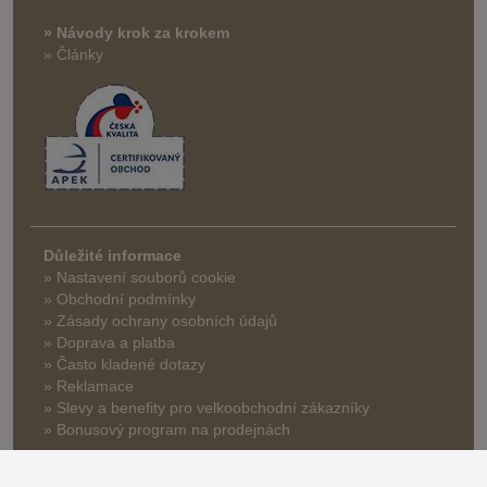
» Návody krok za krokem
» Články
Důležité informace
» Nastavení souborů cookie
» Obchodní podmínky
» Zásady ochrany osobních údajů
» Doprava a platba
» Často kladené dotazy
» Reklamace
» Slevy a benefity pro velkoobchodní zákazníky
» Bonusový program na prodejnách