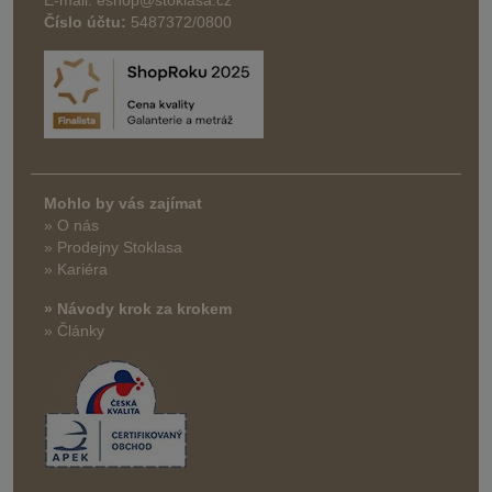
Číslo účtu:
5487372/0800
Mohlo by vás zajímat
» O nás
» Prodejny Stoklasa
» Kariéra
» Návody krok za krokem
» Články