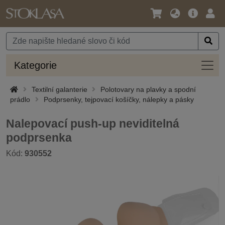
Jazyk
Hlavní
Přihl
/
nabídka
Měna
Kateg
Kategorie
Textilní galanterie
Polotovary na plavky a spodní
prádlo
Podprsenky, tejpovací košíčky, nálepky a pásky
Nalepovací push-up neviditelná
podprsenka
Kód:
930552