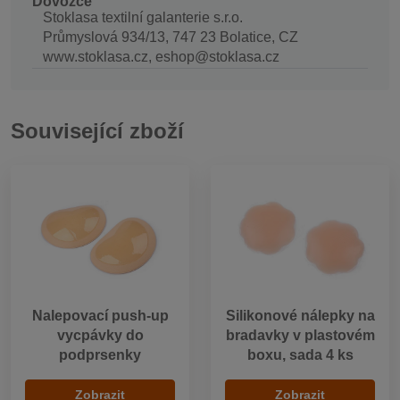
Dovozce
Stoklasa textilní galanterie s.r.o.
Průmyslová 934/13, 747 23 Bolatice, CZ
www.stoklasa.cz, eshop@stoklasa.cz
Související zboží
Nalepovací push-up
Silikonové nálepky na
vycpávky do
bradavky v plastovém
podprsenky
boxu, sada 4 ks
Zobrazit
Zobrazit