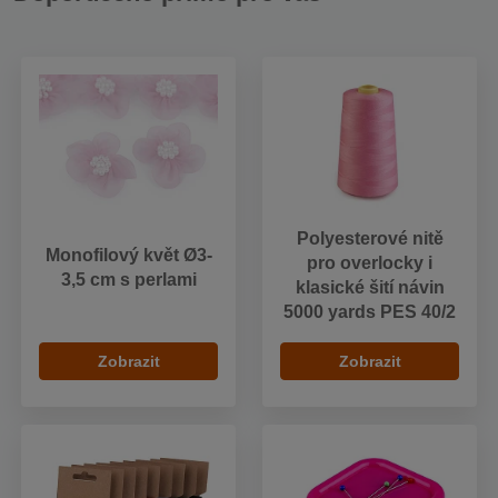
Polyesterové nitě
Monofilový květ Ø3-
pro overlocky i
3,5 cm s perlami
klasické šití návin
5000 yards PES 40/2
Zobrazit
Zobrazit