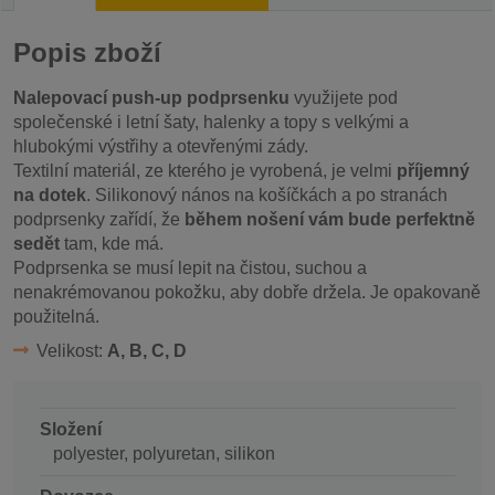
Popis zboží
Nalepovací push-up podprsenku
využijete pod
společenské i letní šaty, halenky a topy s velkými a
hlubokými výstřihy a otevřenými zády.
Textilní materiál, ze kterého je vyrobená, je velmi
příjemný
na dotek
. Silikonový nános na košíčkách a po stranách
podprsenky zařídí, že
během nošení vám bude perfektně
sedět
tam, kde má.
Podprsenka se musí lepit na čistou, suchou a
nenakrémovanou pokožku, aby dobře držela. Je opakovaně
použitelná.
Velikost:
A, B, C, D
Složení
polyester, polyuretan, silikon