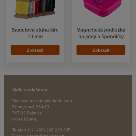
Sametová stuha šíře
Magnetická podložka
10 mm
na jehly a špendlíky
Zobrazit
Zobrazit
Sídlo společnosti:
Stoklasa textilní galanterie s.r.o.
Průmyslová 934/13
747 23 Bolatice
okres Opava
Telefon 1: (+420) 228 229 395
E-mail: eshop@stoklasa.cz