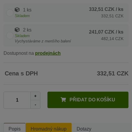
332,51 CZK
/ ks
1 ks
Skladem
332,51 CZK
2 ks
241,07 CZK
/ ks
Skladem
482,14 CZK
Vychystáváme z menšího balení
Dostupnost na
prodejnách
Cena s DPH
332,51 CZK
+
PŘIDAT DO KOŠÍKU
-
Popis
Hromadný nákup
Dotazy