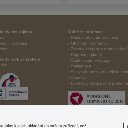
o by vás zajímat
Důležité informace
nás
» Nastavení souborů cookie
odejny Stoklasa
» Obchodní podmínky
riéra
» Zásady ochrany osobních údaj
» Doprava a platba
vody krok za krokem
» Často kladené dotazy
ánky
» Reklamace
» Slevy a benefity pro velkoobch
zákazníky
» Bonusový program na prodejn
souhlas k jejich ukládání na vašem zařízení, což