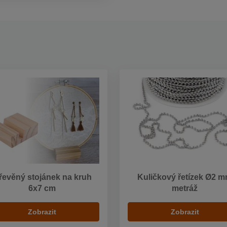
řevěný stojánek na kruh
Kuličkový řetízek Ø2 
6x7 cm
metráž
Zobrazit
Zobrazit