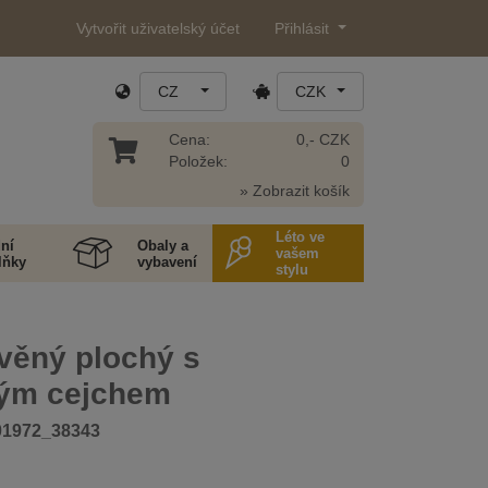
Vytvořit uživatelský účet
Přihlásit
CZ
CZK
Cena:
0,- CZK
Položek:
0
» Zobrazit košík
Léto ve
ní
Obaly a
vašem
lňky
vybavení
stylu
věný plochý s
ým cejchem
01972_38343