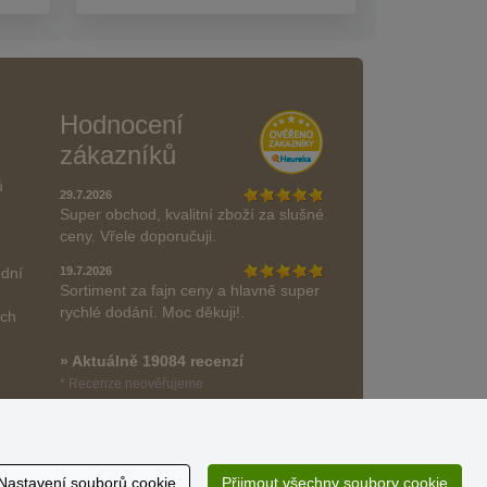
Hodnocení
zákazníků
ů
29.7.2026
Super obchod, kvalitní zboží za slušné
ceny. Vřele doporučuji.
odní
19.7.2026
Sortiment za fajn ceny a hlavně super
rychlé dodání. Moc děkuji!.
ách
» Aktuálně 19084 recenzí
* Recenze neověřujeme
Nastavení souborů cookie
Přijmout všechny soubory cookie