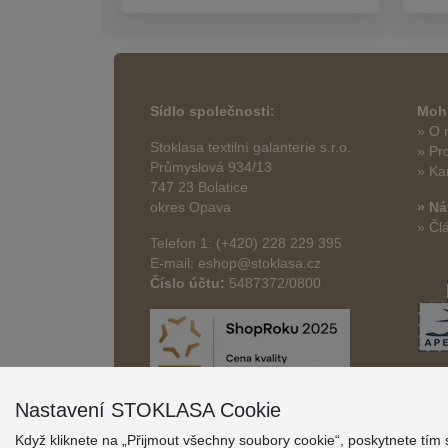
Sídlo společnosti:
Mohl
» O 
Stoklasa textilní galanterie s.r.o.
» Pr
Průmyslová 934/13
» Ka
747 23 Bolatice
okres Opava
» Ná
» Čl
Telefon 1: (+420) 228 229 395
E-mail: eshop@stoklasa.cz
Číslo účtu:
5487372/0800
Nastavení STOKLASA Cookie
Když kliknete na „Přijmout všechny soubory cookie“, poskytnete tím 