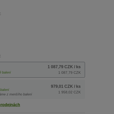
:
:
1 087,79 CZK
/ ks
9
balení
1 087,79 CZK
979,01 CZK
/ ks
balení
1 958,02 CZK
áme z menšího balení
prodejnách