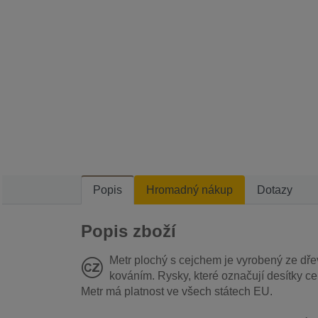
Popis
Hromadný nákup
Dotazy
Popis zboží
Metr plochý s cejchem je vyrobený ze dře
kováním. Rysky, které označují desítky cen
Metr má platnost ve všech státech EU.