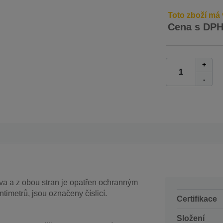
Toto zboží má 
Cena s DP
+
-
va a z obou stran je opatřen ochranným
timetrů, jsou označeny číslicí.
Certifikace
Složení