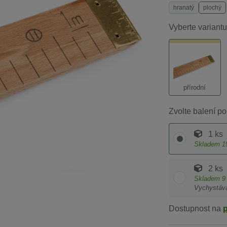
hranatý
plochý
Vyberte variantu
přírodní
Zvolte balení po
1 ks
Skladem
1
2 ks
Skladem
9
Vychystáv
Dostupnost na