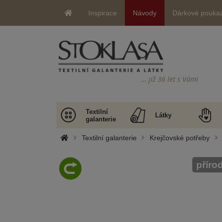
Inspirace
Návody
Dárkové pouka
… již 36 let s Vámi
Textilní
Látky
galanterie
Textilní galanterie
Krejčovské potřeby
příro