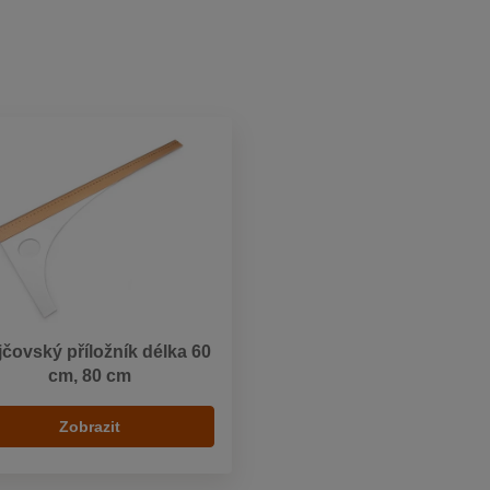
jčovský příložník délka 60
cm, 80 cm
Zobrazit