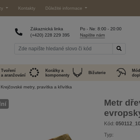
zy
Kontakty
Důležité informace
Zákaznická linka
Po - Ne: 8:00 - 20:00
(+420) 228 229 395
Napište nám
Tvoření
Korálky a
Mód
Bižuterie
a aranžování
komponenty
dop
Krejčovské metry, pravítka a křivítka
Metr dře
dní
evropsk
Kód:
050112_1
Typ: