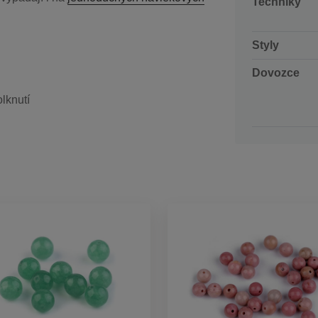
Techniky
Styly
Dovozce
lknutí