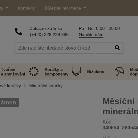
zy
Kontakty
Důležité informace
Zákaznická linka
Po - Ne: 8:00 - 20:00
(+420) 228 229 395
Napište nám
Tvoření
Korálky a
Mód
Bižuterie
a aranžování
komponenty
dop
ové korálky
Minerální korálky
Měsíční 
kámen
minerál
Kód:
340654_28054