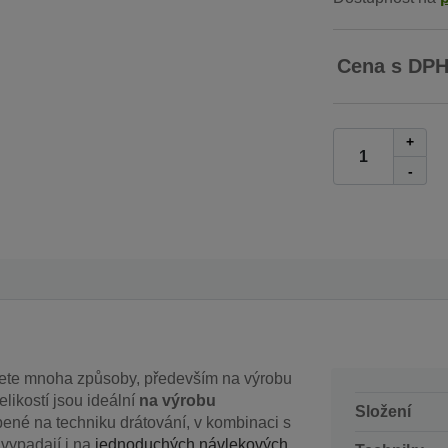
Cena s DP
+
-
ete mnoha způsoby, především na výrobu
likostí jsou ideální
na výrobu
Složení
íbené na techniku drátování, v kombinaci s
 vypadají i na
jednoduchých návlekových