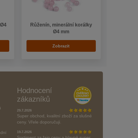
 Ø4
Růženín, minerální korálky
Ø4 mm
Zobrazit
Hodnocení
zákazníků
ů
29.7.2026
Super obchod, kvalitní zboží za slušné
ceny. Vřele doporučuji.
odní
19.7.2026
Sortiment za fajn ceny a hlavně super