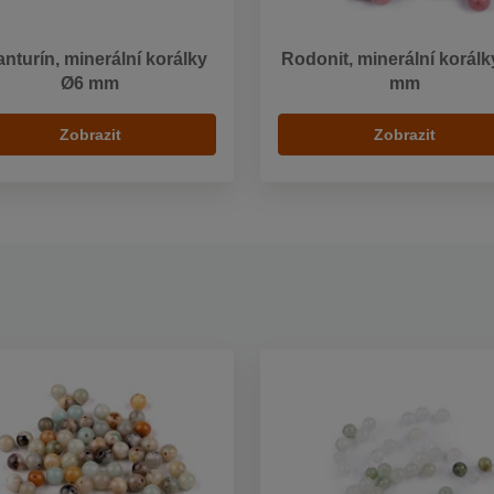
nturín, minerální korálky
Rodonit, minerální korálk
Ø6 mm
mm
Zobrazit
Zobrazit