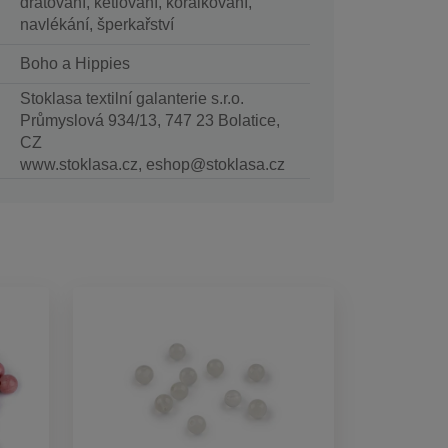
drátování, ketlování, korálkování,
navlékání, šperkařství
Boho a Hippies
Stoklasa textilní galanterie s.r.o.
Průmyslová 934/13, 747 23 Bolatice,
CZ
www.stoklasa.cz, eshop@stoklasa.cz