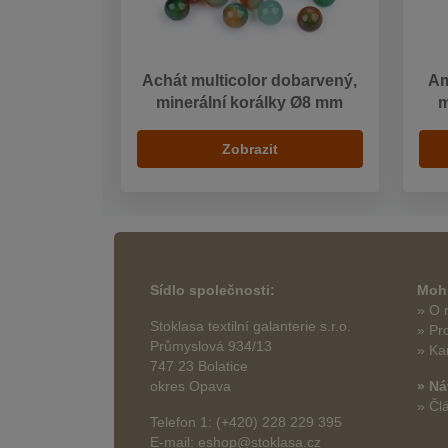
Achát multicolor dobarvený,
Am
minerální korálky Ø8 mm
m
Zobrazit
Sídlo společnosti:
Mohl
» O 
Stoklasa textilní galanterie s.r.o.
» Pr
Průmyslová 934/13
» Ka
747 23 Bolatice
okres Opava
» Ná
» Čl
Telefon 1: (+420) 228 229 395
E-mail: eshop@stoklasa.cz