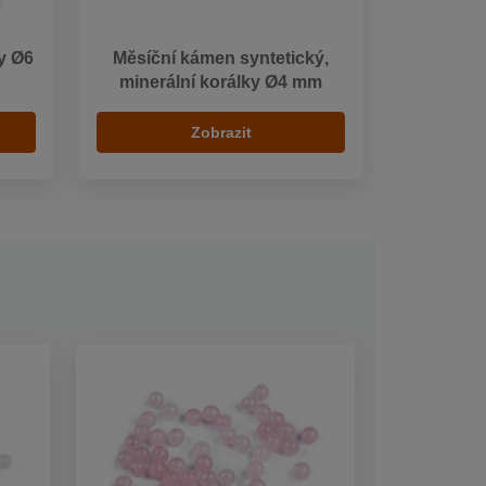
y Ø6
Měsíční kámen syntetický,
minerální korálky Ø4 mm
Zobrazit