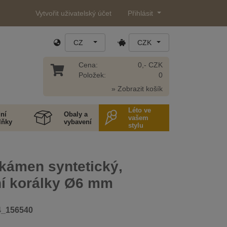
Vytvořit uživatelský účet
Přihlásit
CZ
CZK
Cena:
0,- CZK
Položek:
0
» Zobrazit košík
Léto ve
ní
Obaly a
vašem
lňky
vybavení
stylu
kámen syntetický,
ní korálky Ø6 mm
4_156540