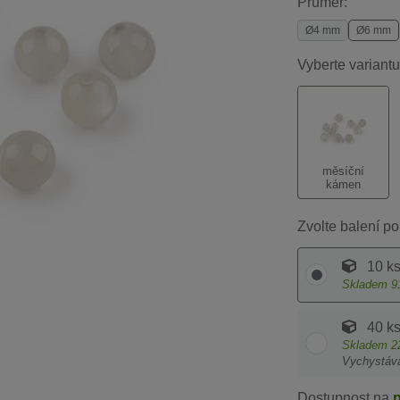
Průměr:
Ø4 mm
Ø6 mm
Vyberte variantu
měsíční
kámen
Zvolte balení po
10 k
Skladem
9
40 k
Skladem
2
Vychystáv
Dostupnost na