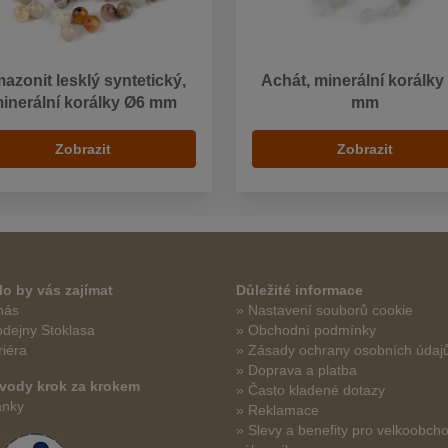
azonit lesklý syntetický,
Achát, minerální korálky
inerální korálky Ø6 mm
mm
Zobrazit
Zobrazit
o by vás zajímat
Důležité informace
nás
» Nastavení souborů cookie
odejny Stoklasa
» Obchodní podmínky
riéra
» Zásady ochrany osobních údaj
» Doprava a platba
vody krok za krokem
» Často kladené dotazy
ánky
» Reklamace
» Slevy a benefity pro velkoobch