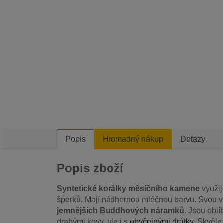
Popis
Hromadný nákup
Dotazy
Popis zboží
Syntetické korálky měsíčního kamene
využij
šperků. Mají nádhernou mléčnou barvu. Svou ve
jemnějších Buddhových náramků
. Jsou obl
drahými kovy, ale i s
obyčejnými drátky
. Skvěle