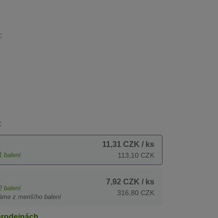
:
:
11,31 CZK
/ ks
s
1
balení
113,10 CZK
s
7,92 CZK
/ ks
2
balení
316,80 CZK
áme z menšího balení
prodejnách