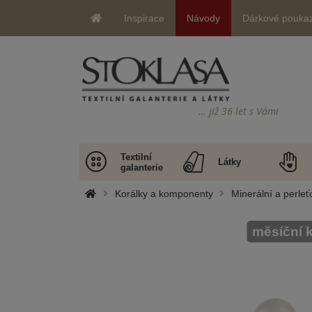
Inspirace
Návody
Dárkové pouka
… již 36 let s Vámi
Textilní
Látky
galanterie
Korálky a komponenty
Minerální a perleť
měsíční 