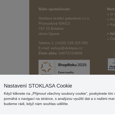
Sídlo společnosti:
Mohl
» O 
Stoklasa textilní galanterie s.r.o.
» Pr
Průmyslová 934/13
» Ka
747 23 Bolatice
okres Opava
» Ná
» Čl
Telefon 1: (+420) 228 229 395
E-mail: eshop@stoklasa.cz
Číslo účtu:
5487372/0800
Nastavení STOKLASA Cookie
Když kliknete na „Přijmout všechny soubory cookie“, poskytnete tím 
pomáhá s navigací na stránce, s analýzou využití dat a s našimi m
budeme rádi, když nám souhlas udělíte.