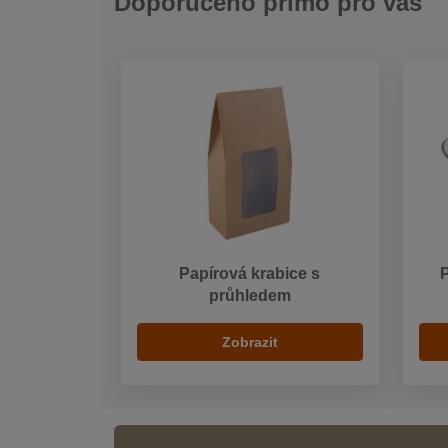
Doporučeno přímo pro vás
Papírová krabice s
průhledem
Zobrazit