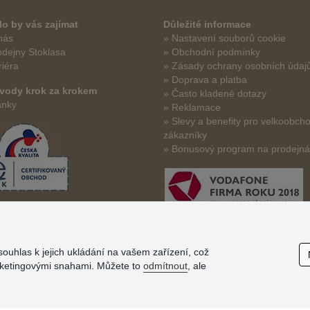
o by vás zajímat
Důležité informace
nás
» Nastavení souborů cookie
odejny Stoklasa
» Obchodní podmínky
riéra
» Zásady ochrany osobních údaj
» Doprava a platba
vody krok za krokem
» Často kladené dotazy
ánky
» Reklamace
» Slevy a benefity pro velkoobch
zákazníky
» Bonusový program na prodejn
souhlas k jejich ukládání na vašem zařízení, což
arketingovými snahami. Můžete to
odmítnout
, ale