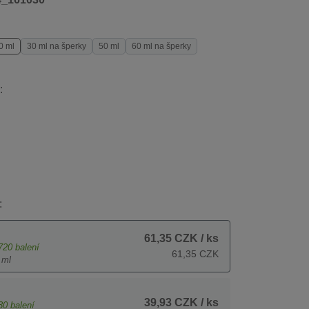
0 ml
30 ml na šperky
50 ml
60 ml na šperky
:
:
61,35 CZK
/ ks
720
balení
61,35 CZK
 ml
39,93 CZK
/ ks
30
balení