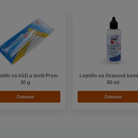
idlo na kůži a textil Prym
Lepidlo na štrasové kam
30 g
80 ml
Zobrazit
Zobrazit