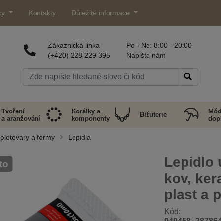
zy
Kontakty
Důležité informace
Zákaznická linka
Po - Ne: 8:00 - 20:00
(+420) 228 229 395
Napište nám
Tvoření
Korálky a
Mód
Bižuterie
a aranžování
komponenty
dop
olotovary a formy
Lepidla
Lepidlo 
oto
kov, ker
plast a 
Kód:
940458_28786