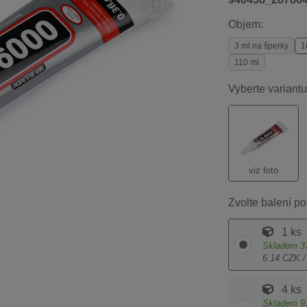
Objem:
3 ml na šperky
1
110 ml
Vyberte variantu
viz foto
Zvolte balení po
1 ks
Skladem
3
6.14 CZK /
4 ks
Skladem
9