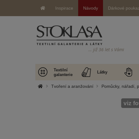
Inspirace
Návody
Dárkové pouka
… již 36 let s Vámi
Textilní
Látky
galanterie
Tvoření a aranžování
Pomůcky, nářadí, p
viz f