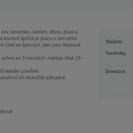
 kov, keramiku, kámen, dřevo, plast a
ké kovové špičce je práce s ním velmi
Složení
h částí ve špercích, jako jsou štrasové
Techniky
o schne po 3 minutách, nejlépe však 24 -
tí lepidlo uzavřete.
Dovozce
 zasažení očí okamžitě důkladně
lknutí