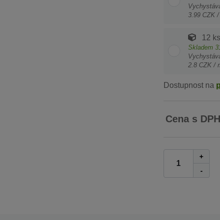
Vychystáv
3.99 CZK /
12 k
Skladem
3
Vychystáv
2.8 CZK / 
Dostupnost na
Cena s DP
+
-