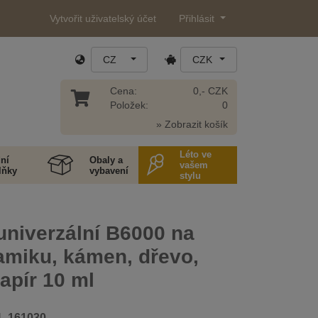
Vytvořit uživatelský účet
Přihlásit
CZ
CZK
Cena:
0,- CZK
Položek:
0
» Zobrazit košík
Léto ve
ní
Obaly a
vašem
lňky
vybavení
stylu
univerzální B6000 na
amiku, kámen, dřevo,
papír 10 ml
4_161030