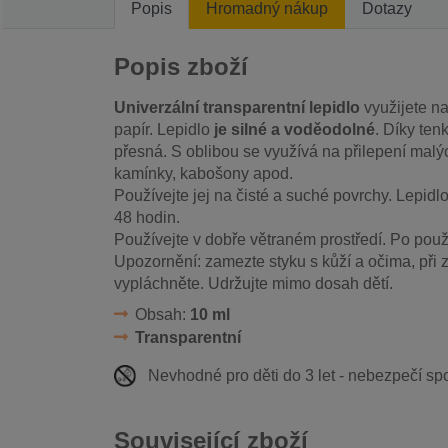
Popis
Hromadný nákup
Dotazy
Popis zboží
Univerzální transparentní lepidlo
využijete na
papír. Lepidlo
je silné a voděodolné
. Díky ten
přesná. S oblibou se využívá na přilepení malýc
kamínky, kabošony apod.
Používejte jej na čisté a suché povrchy. Lepidl
48 hodin.
Používejte v dobře větraném prostředí. Po použi
Upozornění: zamezte styku s kůží a očima, při
vypláchněte. Udržujte mimo dosah dětí.
Obsah:
10 ml
Transparentní
Nevhodné pro děti do 3 let - nebezpečí spo
Související zboží