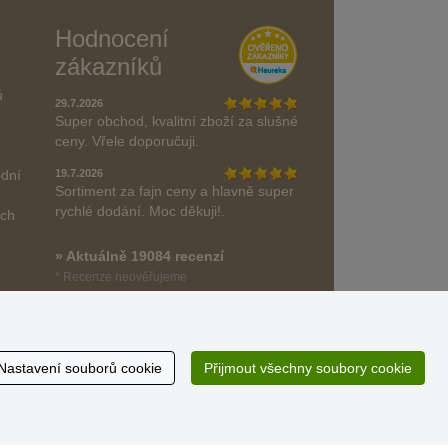
Hodnocení
zákazníků
ů
29.7.2026
Super obchod, kvalitní zboží za slušné
ceny. Vřele doporučuji.
odní
19.7.2026
Sortiment za fajn ceny a hlavně super
rychlé dodání. Moc děkuji!.
ách
» Aktuálně 19084 recenzí
* Recenze neověřujeme
Nastavení souborů cookie
Přijmout všechny soubory cookie