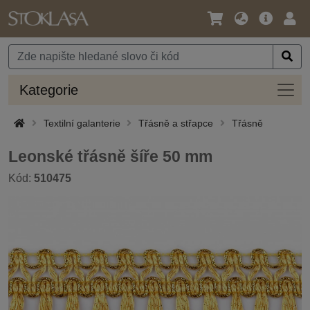
Jazyk
Hlavní
Přihl
/
nabídka
Měna
Kateg
Kategorie
Textilní galanterie
Třásně a střapce
Třásně
Leonské třásně šíře 50 mm
Kód:
510475