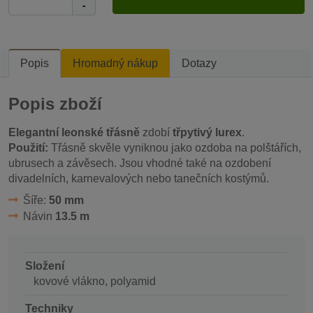
-
Popis
Hromadný nákup
Dotazy
Popis zboží
Elegantní leonské třásně
zdobí
třpytivý lurex
.
Použití:
Třásně skvěle vyniknou jako ozdoba na polštářích,
ubrusech a závěsech. Jsou vhodné také na ozdobení
divadelních, karnevalových nebo tanečních kostýmů.
Šíře:
50 mm
Návin
13.5 m
Složení
kovové vlákno, polyamid
Techniky