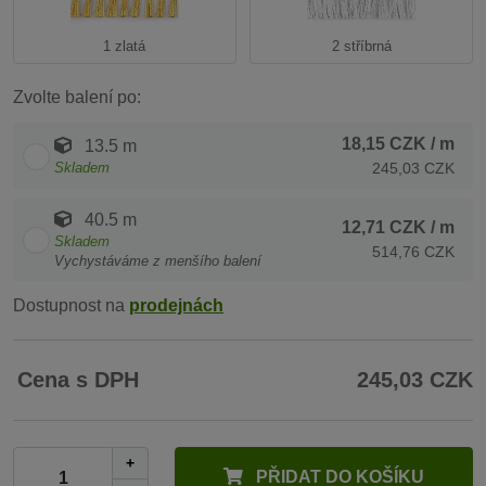
1 zlatá
2 stříbrná
Zvolte balení po:
18,15 CZK
/ m
13.5 m
Skladem
245,03 CZK
40.5 m
12,71 CZK
/ m
Skladem
514,76 CZK
Vychystáváme z menšího balení
Dostupnost na
prodejnách
Cena s DPH
245,03 CZK
+
PŘIDAT DO KOŠÍKU