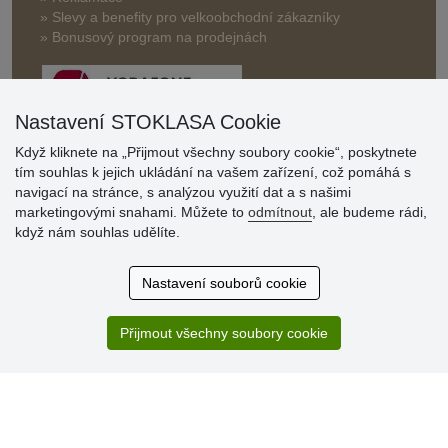
» Slevy a benefity pro velkoobchodní zákazníky
» Bonusový program na prodejnách
Nastavení STOKLASA Cookie
Když kliknete na „Přijmout všechny soubory cookie“, poskytnete
tím souhlas k jejich ukládání na vašem zařízení, což pomáhá s
Hodnocení
navigací na stránce, s analýzou využití dat a s našimi
zákazníků
marketingovými snahami. Můžete to
odmítnout
, ale budeme rádi,
když nám souhlas udělíte.
29.7.2026
Super obchod, kvalitní zboží za slušné ceny. Vřele
Nastavení souborů cookie
doporučuji.
19.7.2026
Přijmout všechny soubory cookie
Sortiment za fajn ceny a hlavně super rychlé dodání. Moc
děkuji!.
» Aktuálně 19084 recenzí
* Recenze neověřujeme