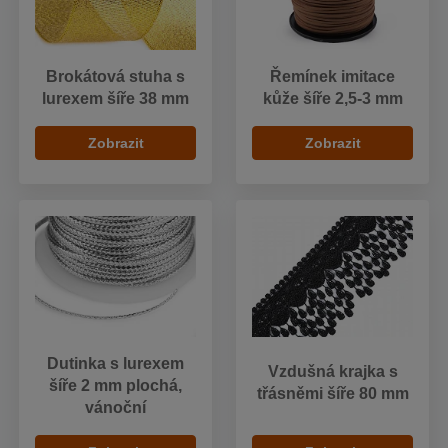
Brokátová stuha s
Řemínek imitace
lurexem šíře 38 mm
kůže šíře 2,5-3 mm
Zobrazit
Zobrazit
Dutinka s lurexem
Vzdušná krajka s
šíře 2 mm plochá,
třásněmi šíře 80 mm
vánoční