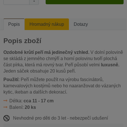
-
Popis
Hromadný nákup
Dotazy
Popis zboží
Ozdobné krůtí peří má jedinečný vzhled.
V dolní polovině
se skládá z jemného chmýří a horní polovinu tvoří plochá
část pírka, která má rovný tvar. Peří působí velmi
luxusně.
Jeden sáček obsahuje 20 kusů peří.
Použití:
Peří můžete použít na výrobu fascinátorů,
karnevalových kostýmů nebo ho naaranžovat do vázaných
kytic, ikeban a dalších dekorací.
Délka:
cca 11 - 17 cm
Balení:
20 ks
Nevhodné pro děti do 3 let - nebezpečí udušení