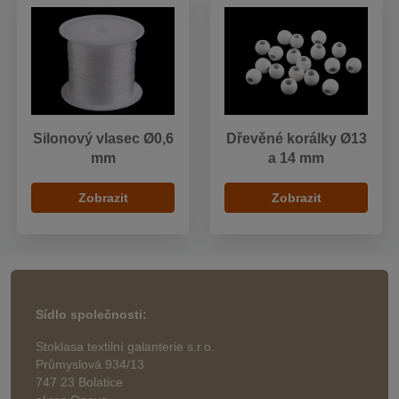
Silonový vlasec Ø0,6
Dřevěné korálky Ø13
mm
a 14 mm
Zobrazit
Zobrazit
Sídlo společnosti:
Stoklasa textilní galanterie s.r.o.
Průmyslová 934/13
747 23 Bolatice