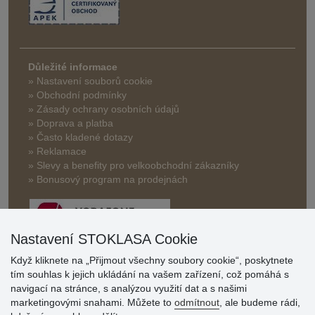
Důležité informace
» Nastavení souborů cookie
» Obchodní podmínky
» Zásady ochrany osobních údajů
» Doprava a platba
» Často kladené dotazy
» Reklamace
» Slevy a benefity pro velkoobchodní zákazníky
» Bonusový program na prodejnách
Nastavení STOKLASA Cookie
Když kliknete na „Přijmout všechny soubory cookie“, poskytnete
tím souhlas k jejich ukládání na vašem zařízení, což pomáhá s
Hodnocení
navigací na stránce, s analýzou využití dat a s našimi
zákazníků
marketingovými snahami. Můžete to
odmítnout
, ale budeme rádi,