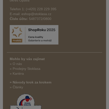
okres Opava
Telefon 1: (+420) 228 229 395
E-mail: eshop@stoklasa.cz
Číslo účtu:
5487372/0800
Mohlo by vás zajímat
» O nás
» Prodejny Stoklasa
» Kariéra
» Návody krok za krokem
» Články