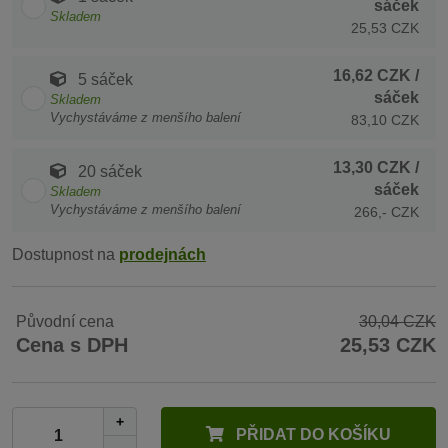
sáček
Skladem
25,53 CZK
16,62 CZK
/
5 sáček
sáček
Skladem
Vychystáváme z menšího balení
83,10 CZK
13,30 CZK
/
20 sáček
sáček
Skladem
Vychystáváme z menšího balení
266,- CZK
Dostupnost na
prodejnách
Původní cena
30,04 CZK
Cena s DPH
25,53 CZK
+
PŘIDAT DO KOŠÍKU