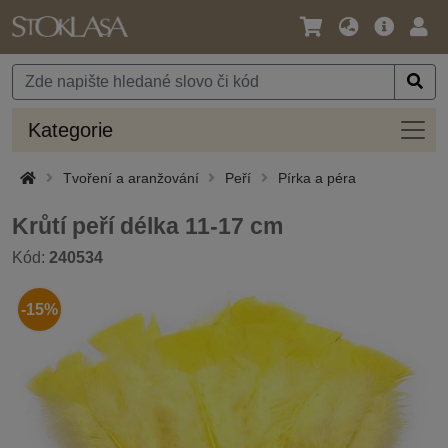
Jazyk
Hlavní
Přihl
/
nabídka
Měna
Kateg
Kategorie
Tvoření a aranžování
Peří
Pírka a péra
Krůtí peří délka 11-17 cm
Kód:
240534
-15%