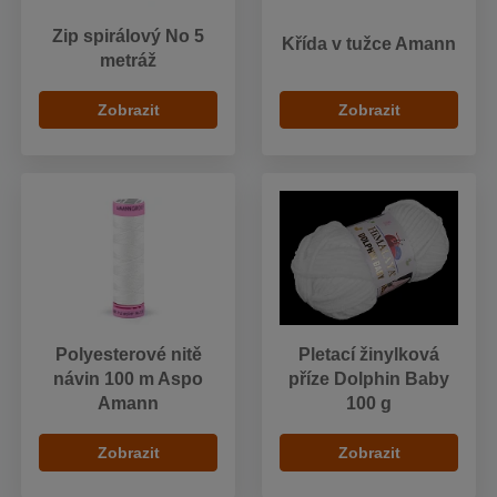
Zip spirálový No 5
Křída v tužce Amann
metráž
Zobrazit
Zobrazit
Polyesterové nitě
Pletací žinylková
návin 100 m Aspo
příze Dolphin Baby
Amann
100 g
Zobrazit
Zobrazit