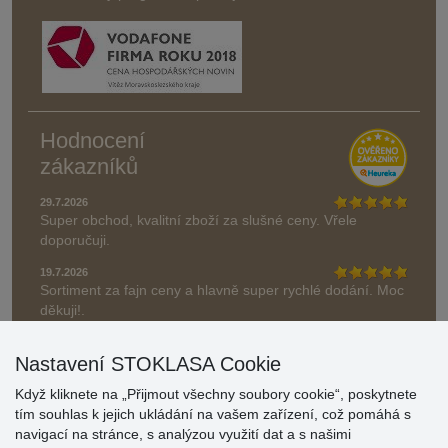
Hodnocení
zákazníků
29.7.2026
Super obchod, kvalitní zboží za slušné ceny. Vřele
doporučuji.
19.7.2026
Sortiment za fajn ceny a hlavně super rychlé dodání. Moc
děkuji!.
» Aktuálně 19084 recenzí
Nastavení STOKLASA Cookie
* Recenze neověřujeme
Když kliknete na „Přijmout všechny soubory cookie“, poskytnete
tím souhlas k jejich ukládání na vašem zařízení, což pomáhá s
navigací na stránce, s analýzou využití dat a s našimi