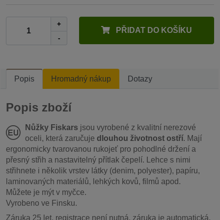
+
PŘIDAT DO KOŠÍKU
-
Popis
Hromadný nákup
Dotazy
Popis zboží
Nůžky Fiskars
jsou vyrobené z kvalitní nerezové
oceli, která zaručuje
dlouhou životnost ostří
. Mají
ergonomicky tvarovanou rukojeť pro pohodlné držení a
přesný střih a nastavitelný přítlak čepelí. Lehce s nimi
střihnete i několik vrstev látky (denim, polyester), papíru,
laminovaných materiálů, lehkých kovů, filmů apod.
Můžete je mýt v myčce.
Vyrobeno ve Finsku.
Záruka 25 let, registrace není nutná, záruka je automatická.