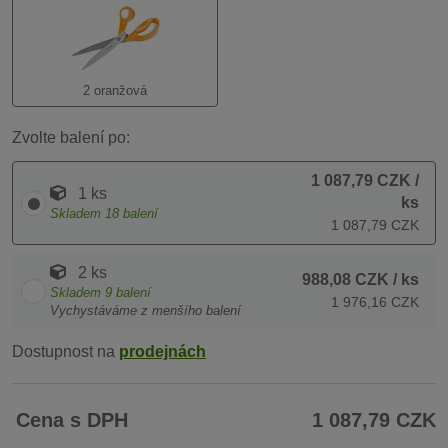
2 oranžová
Zvolte balení po:
1 087,79 CZK
/
1 ks
ks
Skladem
18
balení
1 087,79 CZK
2 ks
988,08 CZK
/ ks
Skladem
9
balení
1 976,16 CZK
Vychystáváme z menšího balení
Dostupnost na
prodejnách
Cena s DPH
1 087,79 CZK