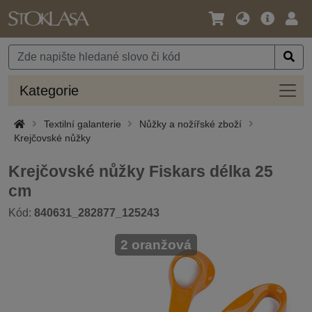
Jazyk
Hlavní
Přihl
/
nabídka
Měna
Kateg
Kategorie
Textilní galanterie
Nůžky a nožířské zboží
Krejčovské nůžky
Krejčovské nůžky Fiskars délka 25
cm
Kód:
840631_282877_125243
2 oranžová