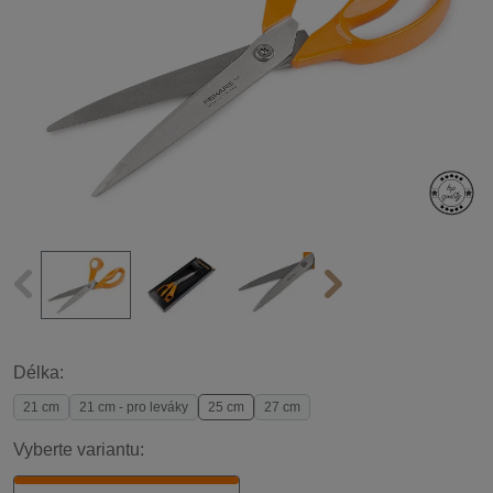
Délka:
21 cm
21 cm - pro leváky
25 cm
27 cm
Vyberte variantu: