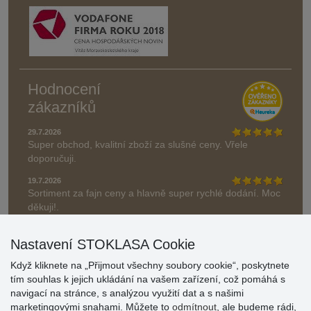
Hodnocení
zákazníků
29.7.2026
Super obchod, kvalitní zboží za slušné ceny. Vřele
doporučuji.
19.7.2026
Sortiment za fajn ceny a hlavně super rychlé dodání. Moc
děkuji!.
» Aktuálně 19084 recenzí
Nastavení STOKLASA Cookie
* Recenze neověřujeme
Když kliknete na „Přijmout všechny soubory cookie“, poskytnete
tím souhlas k jejich ukládání na vašem zařízení, což pomáhá s
navigací na stránce, s analýzou využití dat a s našimi
marketingovými snahami. Můžete to
odmítnout
, ale budeme rádi,