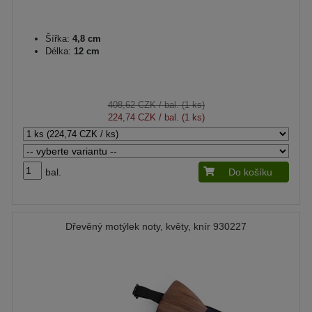
Šířka:
4,8 cm
Délka:
12 cm
408,62 CZK
/ bal. (1 ks)
224,74 CZK
/ bal. (1 ks)
bal.
Do košíku
Dřevěný motýlek noty, květy, knír 930227