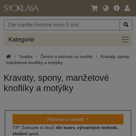
Jazyk
Hlavní
Přihl
/
nabídka
Měna
Kateg
Kategorie
Svatba
Ženich a pánové na svatbě
Kravaty, spony,
manžetové knoflíky a motýlky
Kravaty, spony, manžetové
knoflíky a motýlky
Filtrovat a seřadit
TIP: Zobrazte si zboží
dle barev, výtvarných technik,
složení
apod.