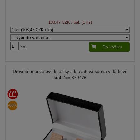
103,47 CZK
/ bal. (1 ks)
bal.
Do košíku
Dřevěné manžetové knoflíky a kravatová spona v dárkové
krabičce 370476
-60%