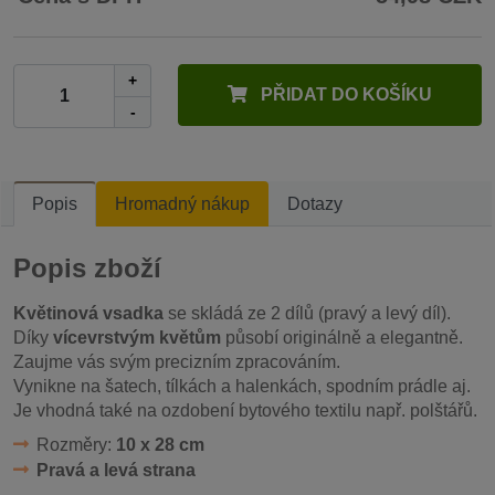
+
PŘIDAT DO KOŠÍKU
-
Popis
Hromadný nákup
Dotazy
Popis zboží
Květinová vsadka
se skládá ze 2 dílů (pravý a levý díl).
Díky
vícevrstvým květům
působí originálně a elegantně.
Zaujme vás svým precizním zpracováním.
Vynikne na šatech, tílkách a halenkách, spodním prádle aj.
Je vhodná také na ozdobení bytového textilu např. polštářů.
Rozměry:
10 x 28 cm
Pravá a levá strana