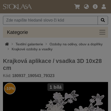
Jazyk
Hlavní
Přihl
/
nabídka
Měna
Kateg
Kategorie
Textilní galanterie
Ozdoby na oděvy, obuv a doplňky
Krajkové ozdoby a vsadky
Krajková aplikace / vsadka 3D 10x28
cm
Kód:
180937_190543_79323
1 bílá
-10%