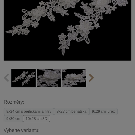
Rozměry:
8x24 cm s perličkami a flitry
8x27 cm benátská
9x29 cm lurex
9x30 cm
10x28 cm 3D
Vyberte variantu: