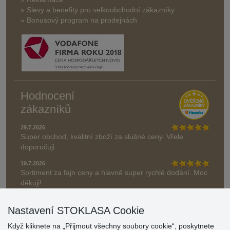
» Slevy a benefity pro velkoobchodní zákazníky
» Bonusový program na prodejnách
Hodnocení
zákazníků
29.7.2026
Super obchod, kvalitní zboží za slušné ceny. Vřele
doporučuji.
19.7.2026
Sortiment za fajn ceny a hlavně super rychlé dodání. Moc
děkuji!.
» Aktuálně 19084 recenzí
Nastavení STOKLASA Cookie
* Recenze neověřujeme
Když kliknete na „Přijmout všechny soubory cookie“, poskytnete