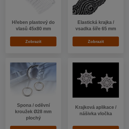
Hřeben plastový do
Elastická krajka /
vlasů 45x80 mm
vsadka šíře 65 mm
Zobrazit
Zobrazit
Spona / oděvní
Krajková aplikace /
kroužek Ø28 mm
nášivka vločka
plochý