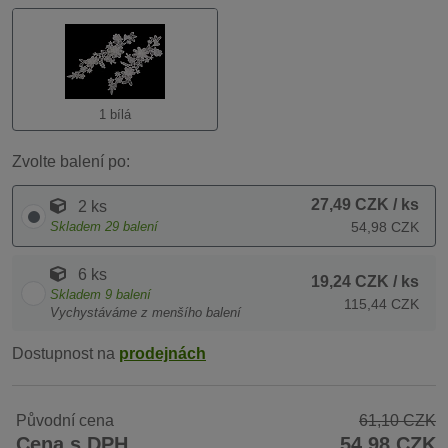
1 bílá
Zvolte balení po:
27,49 CZK
/ ks
2 ks
Skladem
29
balení
54,98 CZK
6 ks
19,24 CZK
/ ks
Skladem
9
balení
115,44 CZK
Vychystáváme z menšího balení
Dostupnost na
prodejnách
Původní cena
61,10 CZK
Cena s DPH
54,98 CZK