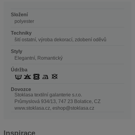
Složení
polyester
Techniky
šití ostatní, výroba dekorací, zdobení oděvů
Styly
Elegantní, Romantický
Údržba
Dovozce
Stoklasa textilní galanterie s.r.o.
Průmyslová 934/13, 747 23 Bolatice, CZ
www.stoklasa.cz, eshop@stoklasa.cz
Inspirace