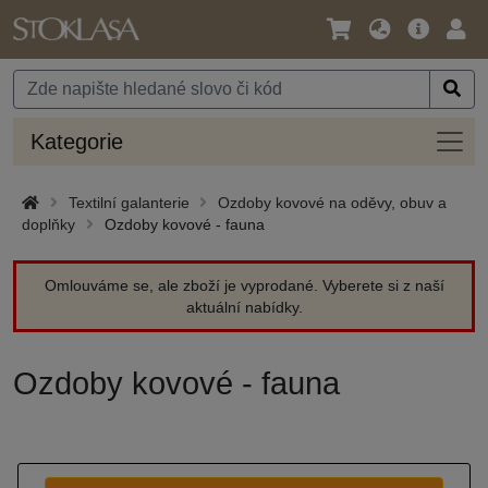
Jazyk
Hlavní
Přihl
/
nabídka
Měna
Kateg
Kategorie
Textilní galanterie
Ozdoby kovové na oděvy, obuv a
doplňky
Ozdoby kovové - fauna
Omlouváme se, ale zboží je vyprodané. Vyberete si z naší
aktuální nabídky.
Ozdoby kovové - fauna