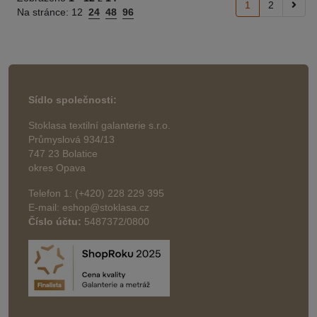
1
2
Na stránce:
12
24
48
96
Sídlo společnosti:
Stoklasa textilní galanterie s.r.o.
Průmyslová 934/13
747 23 Bolatice
okres Opava
Telefon 1: (+420) 228 229 395
E-mail: eshop@stoklasa.cz
Číslo účtu:
5487372/0800