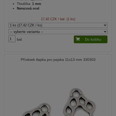
Tloušťka:
1 mm
Nerezová ocel
17,42 CZK
/ bal. (1 ks)
bal.
Do košíku
Přívěsek tlapka pro pejska 11x13 mm 330303