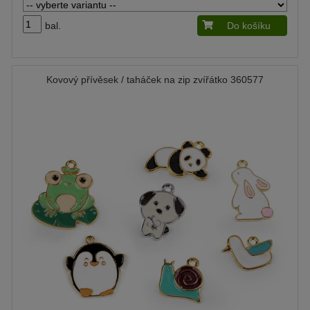
bal.
Do košíku
Kovový přívěsek / taháček na zip zvířátko 360577