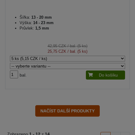
Šířka:
13 - 20 mm
Výška:
14 - 23 mm
Průvlek:
1,5 mm
42,95 CZK
/ bal. (5 ks)
25,75 CZK
/ bal. (5 ks)
bal.
Do košíku
Zobrazeno
1 -
12
z
14