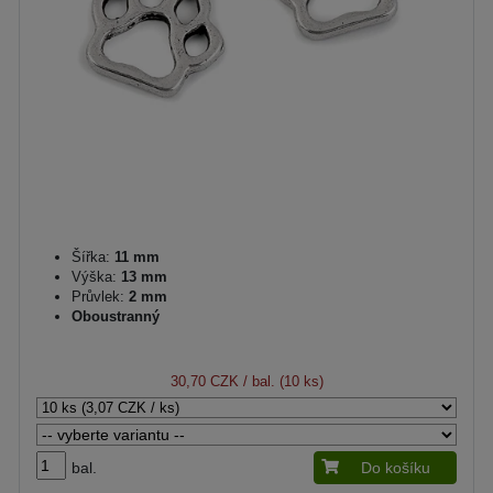
Šířka:
11 mm
Výška:
13 mm
Průvlek:
2 mm
Oboustranný
30,70 CZK
/ bal. (10 ks)
bal.
Do košíku