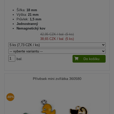
Šířka:
18 mm
Výška:
21 mm
Průvlek:
1,5 mm
Jednostranný
Nemagnetický kov
42,95 CZK
/ bal. (5 ks)
38,65 CZK
/ bal. (5 ks)
bal.
Do košíku
Přívěsek mini zvířátka 360580
-40%