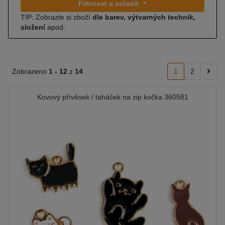
Filtrovat a seřadit
TIP: Zobrazte si zboží
dle barev, výtvarných technik,
složení
apod.
Zobrazeno
1 -
12
z
14
1
2
Kovový přívěsek / taháček na zip kočka 360581