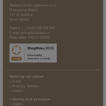
Stoklasa textilní galanterie s.r.o.
Průmyslová 934/13
747 23 Bolatice
okres Opava
Telefon 1: (+420) 228 229 395
E-mail: eshop@stoklasa.cz
Číslo účtu:
5487372/0800
Mohlo by vás zajímat
» O nás
» Prodejny Stoklasa
» Kariéra
» Návody krok za krokem
» Články