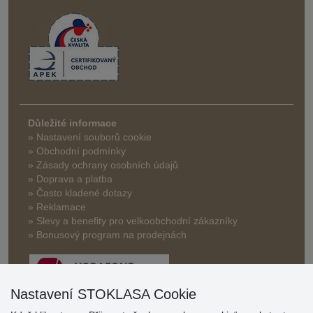
Důležité informace
» Nastavení souborů cookie
» Obchodní podmínky
» Zásady ochrany osobních údajů
» Doprava a platba
» Často kladené dotazy
» Reklamace
» Slevy a benefity pro velkoobchodní zákazníky
» Bonusový program na prodejnách
Nastavení STOKLASA Cookie