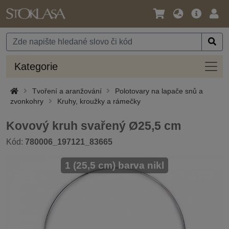
Jazyk
Hlavní
Přihl
/
nabídka
Měna
Kateg
Kategorie
Tvoření a aranžování
Polotovary na lapače snů a
zvonkohry
Kruhy, kroužky a rámečky
Kovový kruh svařený Ø25,5 cm
Kód:
780006_197121_83665
1 (25,5 cm) barva nikl