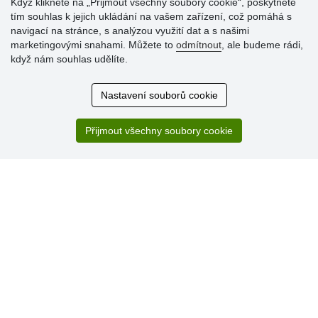
Když kliknete na „Přijmout všechny soubory cookie“, poskytnete
tím souhlas k jejich ukládání na vašem zařízení, což pomáhá s
Hodnocení
navigací na stránce, s analýzou využití dat a s našimi
zákazníků
marketingovými snahami. Můžete to
odmítnout
, ale budeme rádi,
když nám souhlas udělíte.
29.7.2026
Super obchod, kvalitní zboží za slušné ceny. Vřele
Nastavení souborů cookie
doporučuji.
19.7.2026
Přijmout všechny soubory cookie
Sortiment za fajn ceny a hlavně super rychlé dodání. Moc
děkuji!.
» Aktuálně 19084 recenzí
* Recenze neověřujeme