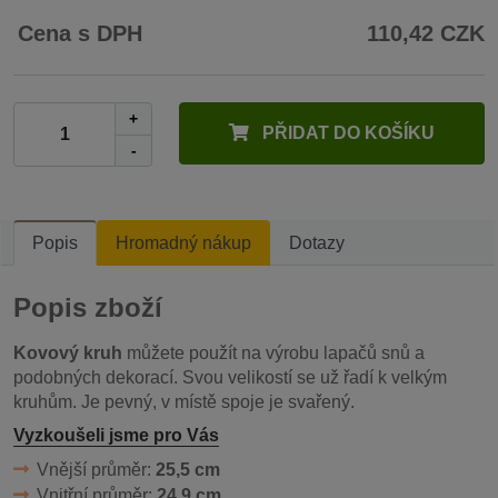
Cena s DPH
110,42 CZK
+
PŘIDAT DO KOŠÍKU
-
Popis
Hromadný nákup
Dotazy
Popis zboží
Kovový kruh
můžete použít na výrobu lapačů snů a
podobných dekorací. Svou velikostí se už řadí k velkým
kruhům. Je pevný, v místě spoje je svařený.
Vyzkoušeli jsme pro Vás
Vnější průměr:
25,5 cm
Vnitřní průměr:
24,9 cm