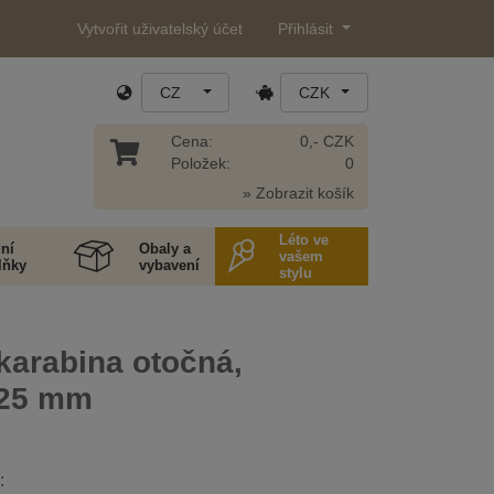
Vytvořit uživatelský účet
Přihlásit
CZ
CZK
Cena:
0,- CZK
Položek:
0
» Zobrazit košík
Léto ve
ní
Obaly a
vašem
lňky
vybavení
stylu
karabina otočná,
 25 mm
: