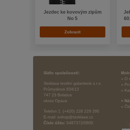
Jezdec ke kovovým zipům
Je
No 5
60
Zobrazit
Sídlo společnosti:
Mohl
» O 
Stoklasa textilní galanterie s.r.o.
» Pr
Průmyslová 934/13
» Ka
747 23 Bolatice
okres Opava
» Ná
» Čl
Telefon 1: (+420) 228 229 395
E-mail: eshop@stoklasa.cz
Číslo účtu:
5487372/0800