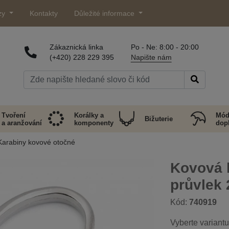
zy
Kontakty
Důležité informace
Zákaznická linka
Po - Ne: 8:00 - 20:00
(+420) 228 229 395
Napište nám
Tvoření
Korálky a
Mód
Bižuterie
a aranžování
komponenty
dop
Karabiny kovové otočné
Kovová 
průvlek
Kód:
740919
Vyberte variantu