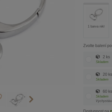
1 barva nikl
Zvolte balení po
2 ks
Skladem
20 k
Skladem
60 k
Skladem
Vychystáv
Dostupnost na