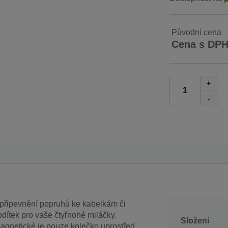
Původní cena
Cena s DP
+
-
 připevnění popruhů ke kabelkám či
dítek pro vaše čtyřnohé miláčky.
Složení
agnetické je pouze kolečko uprostřed.