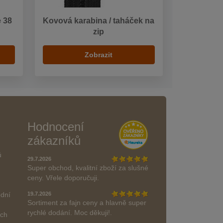
 38
Kovová karabina / taháček na
zip
Zobrazit
Hodnocení
zákazníků
ů
29.7.2026
Super obchod, kvalitní zboží za slušné
ceny. Vřele doporučuji.
odní
19.7.2026
Sortiment za fajn ceny a hlavně super
rychlé dodání. Moc děkuji!.
ách