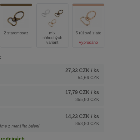
2 staromosaz
mix
5 růžové zlato
náhodných
variant
vyprodáno
:
27,33 CZK
/ ks
54,66 CZK
17,79 CZK
/ ks
s
355,80 CZK
s
14,23 CZK
/ ks
853,80 CZK
áme z menšího balení
prodejnách