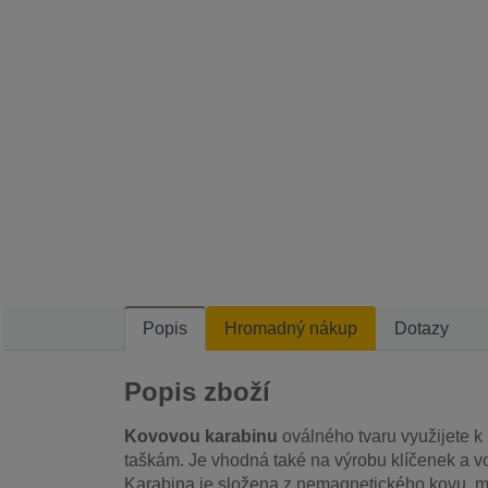
Popis
Hromadný nákup
Dotazy
Popis zboží
Kovovou karabinu
oválného tvaru využijete k
taškám. Je vhodná také na výrobu klíčenek a vo
Karabina je složena z nemagnetického kovu, m