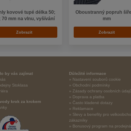
hly kovové tupé délka 50;
Oboustranný popruh šíře
; 70 mm na vlnu, vyšívání
mm
Zobrazit
Zobrazit
o by vás zajímat
Důležité informace
nás
» Nastavení souborů cookie
odejny Stoklasa
» Obchodní podmínky
riéra
» Zásady ochrany osobních údaj
» Doprava a platba
vody krok za krokem
» Často kladené dotazy
ánky
» Reklamace
» Slevy a benefity pro velkoobch
zákazníky
» Bonusový program na prodejn