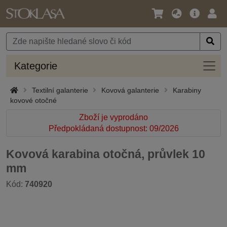
Jazyk
Hlavní
Přihl
/
nabídka
Měna
Kateg
Kategorie
Textilní galanterie
Kovová galanterie
Karabiny
kovové otočné
Zboží je vyprodáno
Předpokládaná dostupnost: 09/2026
Kovová karabina otočná, průvlek 10
mm
Kód:
740920