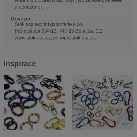
tvoření pro zvířecí mazlíčky, výroba tašek, kabelek
a peněženek
Dovozce
Stoklasa textilní galanterie s.r.o.
Průmyslová 934/13, 747 23 Bolatice, CZ
www.stoklasa.cz, eshop@stoklasa.cz
Inspirace