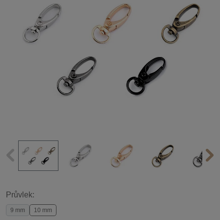
Průvlek:
9 mm
10 mm