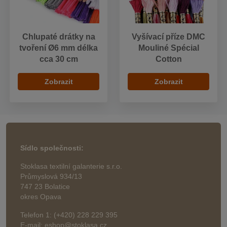
Chlupaté drátky na
Vyšívací příze DMC
tvoření Ø6 mm délka
Mouliné Spécial
cca 30 cm
Cotton
Zobrazit
Zobrazit
Sídlo společnosti:
Stoklasa textilní galanterie s.r.o.
Průmyslová 934/13
747 23 Bolatice
okres Opava
Telefon 1: (+420) 228 229 395
E-mail: eshop@stoklasa.cz