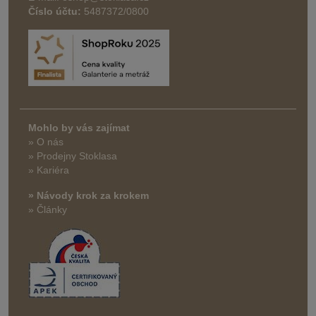
Číslo účtu:
5487372/0800
Mohlo by vás zajímat
» O nás
» Prodejny Stoklasa
» Kariéra
» Návody krok za krokem
» Články