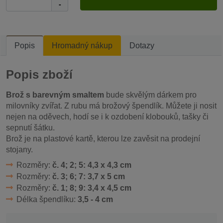
-
Popis
Hromadný nákup
Dotazy
Popis zboží
Brož s barevným smaltem
bude skvělým dárkem pro
milovníky zvířat. Z rubu má brožový špendlík. Můžete ji nosit
nejen na oděvech, hodí se i k ozdobení klobouků, tašky či
sepnutí šátku.
Brož je na plastové kartě, kterou lze zavěsit na prodejní
stojany.
Rozměry:
č. 4; 2; 5: 4,3 x 4,3 cm
Rozměry:
č. 3; 6; 7: 3,7 x 5 cm
Rozměry:
č. 1; 8; 9: 3,4 x 4,5 cm
Délka špendlíku:
3,5 - 4 cm