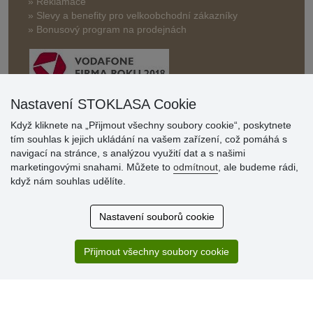
» Reklamace
» Slevy a benefity pro velkoobchodní zákazníky
» Bonusový program na prodejnách
Nastavení STOKLASA Cookie
Když kliknete na „Přijmout všechny soubory cookie“, poskytnete
Hodnocení
tím souhlas k jejich ukládání na vašem zařízení, což pomáhá s
zákazníků
navigací na stránce, s analýzou využití dat a s našimi
marketingovými snahami. Můžete to
odmítnout
, ale budeme rádi,
29.7.2026
když nám souhlas udělíte.
Super obchod, kvalitní zboží za slušné ceny. Vřele
doporučuji.
Nastavení souborů cookie
19.7.2026
Sortiment za fajn ceny a hlavně super rychlé dodání. Moc
děkuji!.
Přijmout všechny soubory cookie
» Aktuálně 19084 recenzí
* Recenze neověřujeme