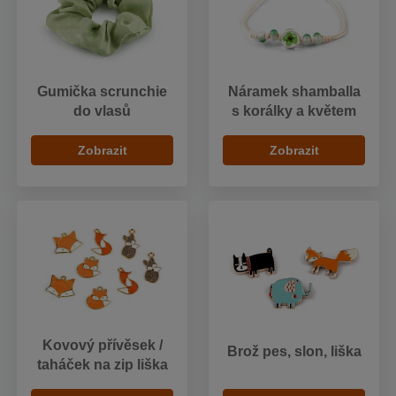
Gumička scrunchie
Náramek shamballa
do vlasů
s korálky a květem
Zobrazit
Zobrazit
Kovový přívěsek /
Brož pes, slon, liška
taháček na zip liška