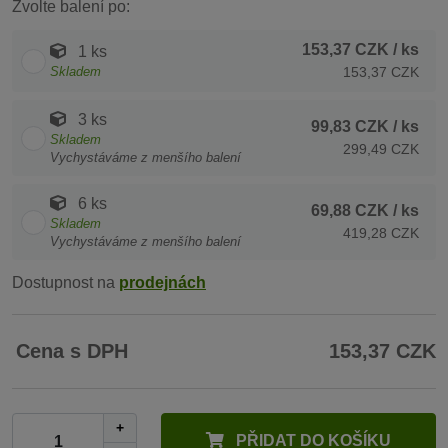
Zvolte balení po:
153,37 CZK
/ ks
1 ks
Skladem
153,37 CZK
3 ks
99,83 CZK
/ ks
Skladem
299,49 CZK
Vychystáváme z menšího balení
6 ks
69,88 CZK
/ ks
Skladem
419,28 CZK
Vychystáváme z menšího balení
Dostupnost na
prodejnách
Cena s DPH
153,37 CZK
+
PŘIDAT DO KOŠÍKU