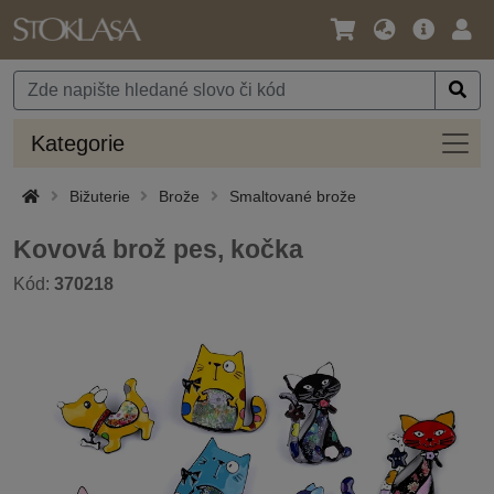
Jazyk
Hlavní
Přihl
/
nabídka
Měna
Kateg
Kategorie
Bižuterie
Brože
Smaltované brože
Kovová brož pes, kočka
Kód:
370218