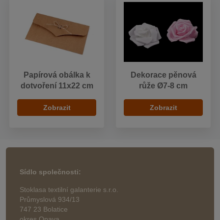
Papírová obálka k
Dekorace pěnová
dotvoření 11x22 cm
růže Ø7-8 cm
Zobrazit
Zobrazit
Sídlo společnosti:
Stoklasa textilní galanterie s.r.o.
Průmyslová 934/13
747 23 Bolatice
okres Opava