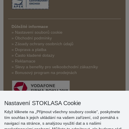
Důležité informace
» Nastavení souborů cookie
» Obchodní podmínky
» Zásady ochrany osobních údajů
» Doprava a platba
» Často kladené dotazy
» Reklamace
» Slevy a benefity pro velkoobchodní zákazníky
» Bonusový program na prodejnách
Nastavení STOKLASA Cookie
Když kliknete na „Přijmout všechny soubory cookie“, poskytnete
Hodnocení
tím souhlas k jejich ukládání na vašem zařízení, což pomáhá s
zákazníků
navigací na stránce, s analýzou využití dat a s našimi