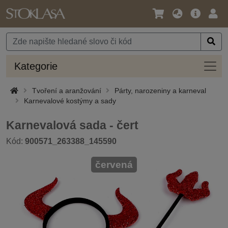
Jazyk
Hlavní
Přihl
/
nabídka
Měna
Kateg
Kategorie
Tvoření a aranžování
Párty, narozeniny a karneval
Karnevalové kostýmy a sady
Karnevalová sada - čert
Kód:
900571_263388_145590
červená