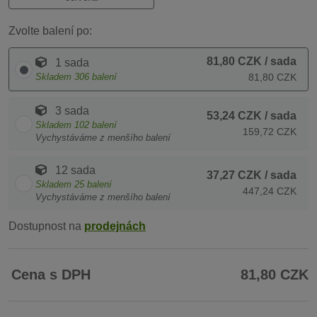
Zvolte balení po:
81,80 CZK
/ sada
1 sada
Skladem
306
balení
81,80 CZK
3 sada
53,24 CZK
/ sada
Skladem
102
balení
159,72 CZK
Vychystáváme z menšího balení
12 sada
37,27 CZK
/ sada
Skladem
25
balení
447,24 CZK
Vychystáváme z menšího balení
Dostupnost na
prodejnách
Cena s DPH
81,80 CZK