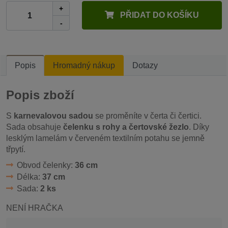
+
PŘIDAT DO KOŠÍKU
-
Popis
Hromadný nákup
Dotazy
Popis zboží
S
karnevalovou sadou
se proměníte v čerta či čertici.
Sada obsahuje
čelenku s rohy a čertovské žezlo
. Díky
lesklým lamelám v červeném textilním potahu se jemně
třpytí.
Obvod čelenky:
36 cm
Délka:
37 cm
Sada:
2 ks
NENÍ HRAČKA