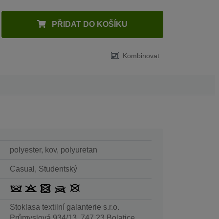
PŘIDAT DO KOŠÍKU
Kombinovat
polyester, kov, polyuretan
Casual, Studentský
Stoklasa textilní galanterie s.r.o.
Průmyslová 934/13, 747 23 Bolatice,