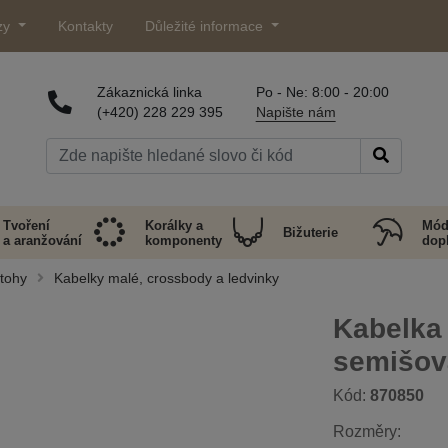
zy
Kontakty
Důležité informace
Zákaznická linka
Po - Ne: 8:00 - 20:00
(+420) 228 229 395
Napište nám
Tvoření
Korálky a
Mód
Bižuterie
a aranžování
komponenty
dop
atohy
Kabelky malé, crossbody a ledvinky
Kabelka
semišov
Kód:
870850
Rozměry: