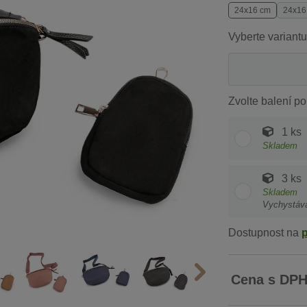
24x16 cm
24x16
Vyberte variantu
Zvolte balení po
1 ks
Skladem
3 ks
Skladem
Vychystáv
Dostupnost na
Cena s DP