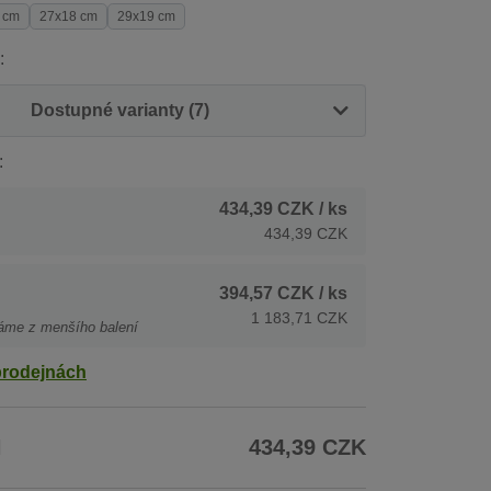
 cm
27x18 cm
29x19 cm
:
Dostupné varianty (7)
:
434,39 CZK
/ ks
434,39 CZK
394,57 CZK
/ ks
1 183,71 CZK
áme z menšího balení
prodejnách
H
434,39 CZK