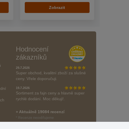
Zobrazit
Hodnocení
zákazníků
ů
29.7.2026
Super obchod, kvalitní zboží za slušné
ceny. Vřele doporučuji.
odní
19.7.2026
Sortiment za fajn ceny a hlavně super
rychlé dodání. Moc děkuji!.
ách
» Aktuálně 19084 recenzí
* Recenze neověřujeme