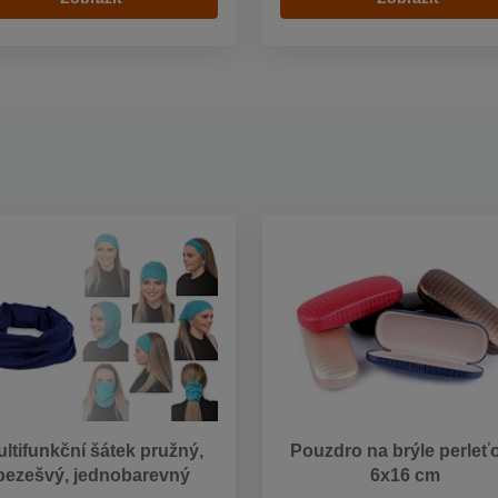
ltifunkční šátek pružný,
Pouzdro na brýle perleť
bezešvý, jednobarevný
6x16 cm