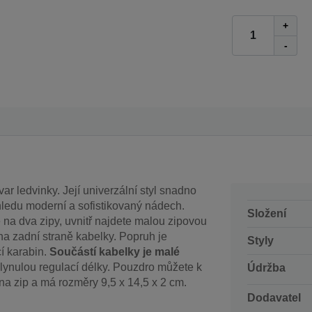
+
-
ar ledvinky. Její univerzální styl snadno
hledu moderní a sofistikovaný nádech.
Složení
na dva zipy, uvnitř najdete malou zipovou
na zadní straně kabelky. Popruh je
Styly
í karabin.
Součástí kabelky je malé
lynulou regulací délky. Pouzdro můžete k
Údržba
a zip a má rozměry 9,5 x 14,5 x 2 cm.
Dodavatel