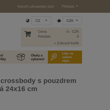
Vytvořit uživatelský účet
Přihlásit
CZ
CZK
Cena:
0,- CZK
Položek:
0
» Zobrazit košík
Léto ve
ní
Obaly a
vašem
lňky
vybavení
stylu
 crossbody s pouzdrem
á 24x16 cm