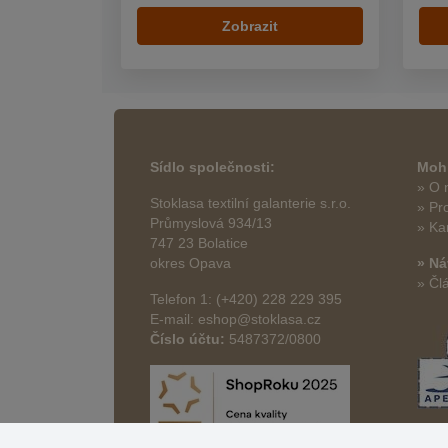
Zobrazit
Sídlo společnosti:
Mohl
» O 
Stoklasa textilní galanterie s.r.o.
» Pr
Průmyslová 934/13
» Ka
747 23 Bolatice
okres Opava
» Ná
» Čl
Telefon 1: (+420) 228 229 395
E-mail: eshop@stoklasa.cz
Číslo účtu:
5487372/0800