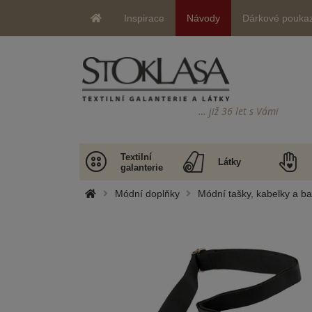
Inspirace
Návody
Dárkové pouka
… již 36 let s Vámi
Textilní
Látky
galanterie
Módní doplňky
Módní tašky, kabelky a b