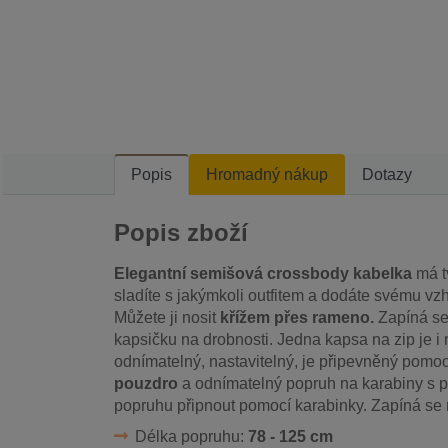
Popis
Hromadný nákup
Dotazy
Popis zboží
Elegantní semišová crossbody kabelka
má tv
sladíte s jakýmkoli outfitem a dodáte svému vz
Můžete ji nosit
křížem přes rameno.
Zapíná se 
kapsičku na drobnosti. Jedna kapsa na zip je i 
odnímatelný, nastavitelný, je připevněný pomoc
pouzdro
a odnímatelný popruh na karabiny s p
popruhu připnout pomocí karabinky. Zapíná se n
Délka popruhu:
78 - 125 cm