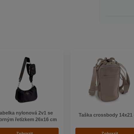
abelka nylonová 2v1 se
Taška crossbody 14x21
íbrným řetízkem 26x16 cm
Zobrazit
Zobrazit