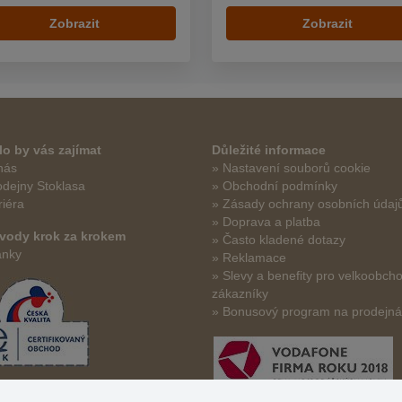
Zobrazit
Zobrazit
o by vás zajímat
Důležité informace
nás
» Nastavení souborů cookie
odejny Stoklasa
» Obchodní podmínky
riéra
» Zásady ochrany osobních údaj
» Doprava a platba
vody krok za krokem
» Často kladené dotazy
ánky
» Reklamace
» Slevy a benefity pro velkoobch
zákazníky
» Bonusový program na prodejn