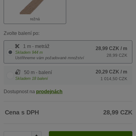
režná
Zvolte balení po:
1 m - metráž
28,99 CZK
/ m
Skladem
944
m
28,99 CZK
Ustřihneme vám požadované množství
20,29 CZK
/ m
50 m - balení
Skladem
18
balení
1 014,50 CZK
Dostupnost na
prodejnách
Cena s DPH
28,99 CZK
+