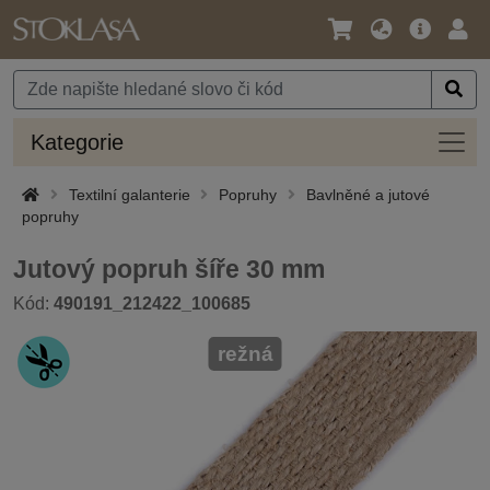
Jazyk
Hlavní
Přihl
/
nabídka
Měna
Kateg
Kategorie
Textilní galanterie
Popruhy
Bavlněné a jutové
popruhy
Jutový popruh šíře 30 mm
Kód:
490191_212422_100685
režná