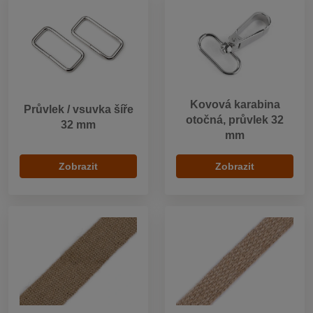
Kovová karabina
Průvlek / vsuvka šíře
otočná, průvlek 32
32 mm
mm
Zobrazit
Zobrazit