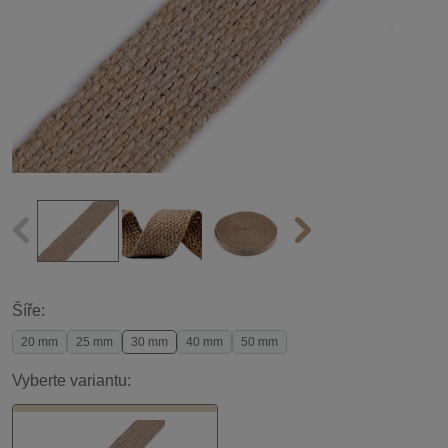
Šíře:
20 mm
25 mm
30 mm
40 mm
50 mm
Vyberte variantu: