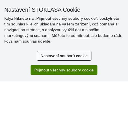
Nastavení STOKLASA Cookie
Když kliknete na „Přijmout všechny soubory cookie“, poskytnete
tím souhlas k jejich ukládání na vašem zařízení, což pomáhá s
navigací na stránce, s analýzou využití dat a s našimi
marketingovými snahami. Můžete to
odmítnout
, ale budeme rádi,
Hodnocení
když nám souhlas udělíte.
zákazníků
Nastavení souborů cookie
29.7.2026
Super obchod, kvalitní zboží za slušné ceny. Vřele
doporučuji.
Přijmout všechny soubory cookie
19.7.2026
Sortiment za fajn ceny a hlavně super rychlé dodání. Moc
děkuji!.
» Aktuálně 19084 recenzí
* Recenze neověřujeme