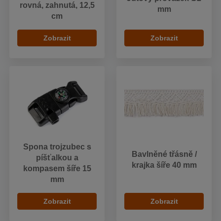
rovná, zahnutá, 12,5
mm
cm
Zobrazit
Zobrazit
Spona trojzubec s
Bavlněné třásně /
píšťalkou a
krajka šíře 40 mm
kompasem šíře 15
mm
Zobrazit
Zobrazit