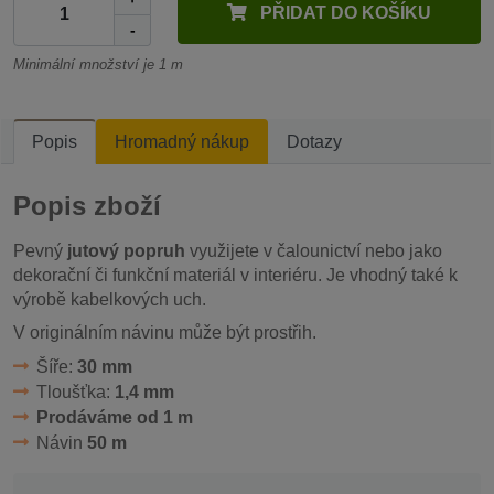
PŘIDAT DO KOŠÍKU
-
Minimální množství je 1 m
Popis
Hromadný nákup
Dotazy
Popis zboží
Pevný
jutový popruh
využijete v čalounictví nebo jako
dekorační či funkční materiál v interiéru. Je vhodný také k
výrobě kabelkových uch.
V originálním návinu může být prostřih.
Šíře:
30 mm
Tloušťka:
1,4 mm
Prodáváme od 1 m
Návin
50 m