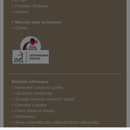
» O nás
» Prodejny Stoklasa
» Kariéra
» Návody krok za krokem
» Články
Důležité informace
» Nastavení souborů cookie
» Obchodní podmínky
» Zásady ochrany osobních údajů
» Doprava a platba
» Často kladené dotazy
» Reklamace
» Slevy a benefity pro velkoobchodní zákazníky
» Bonusový program na prodejnách