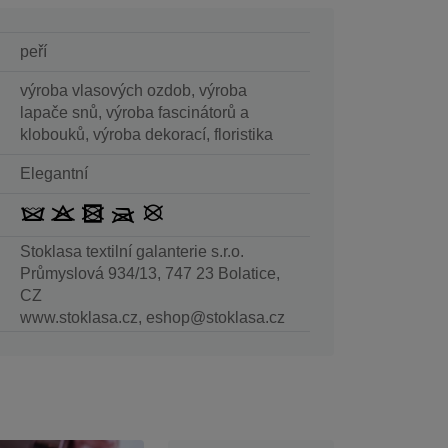
peří
výroba vlasových ozdob, výroba
lapače snů, výroba fascinátorů a
klobouků, výroba dekorací, floristika
Elegantní
Stoklasa textilní galanterie s.r.o.
Průmyslová 934/13, 747 23 Bolatice,
CZ
www.stoklasa.cz, eshop@stoklasa.cz