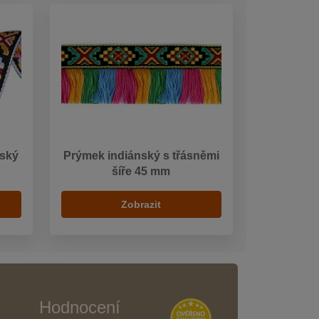
nský
Prýmek indiánský s třásněmi
šíře 45 mm
Zobrazit
Hodnocení