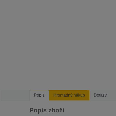
Popis
Hromadný nákup
Dotazy
Popis zboží