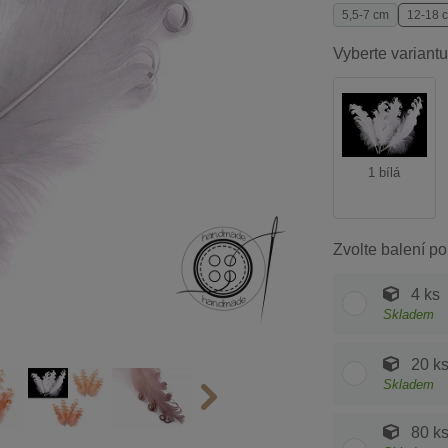
5,5-7 cm
12-18 
Vyberte variantu
1 bílá
Zvolte balení po
4 ks
Skladem
20 k
Skladem
80 k