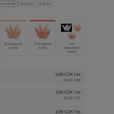
cm kudrnaté
12-21 cm
14-18 cm
:
11 lososová
17 korálová
mix
světlá
světlá
náhodných
variant
:
5,89 CZK
/ ks
23,56 CZK
3,83 CZK
/ ks
s
76,60 CZK
s
2,68 CZK
/ ks