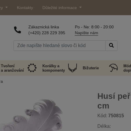
zy
Kontakty
Důležité informace
Zákaznická linka
Po - Ne: 8:00 - 20:00
(+420) 228 229 395
Napište nám
Tvoření
Korálky a
Mód
Bižuterie
a aranžování
komponenty
dop
ra
Husí peř
cm
Kód:
750815
Délka: