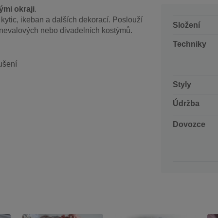
ými okraji
.
ytic, ikeban a dalších dekorací. Poslouží
Složení
arnevalových nebo divadelních kostýmů.
Techniky
ušení
Styly
Údržba
Dovozce