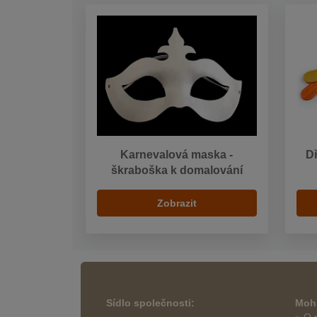
Karnevalová maska -
D
škraboška k domalování
Zobrazit
Sídlo společnosti:
Mohl