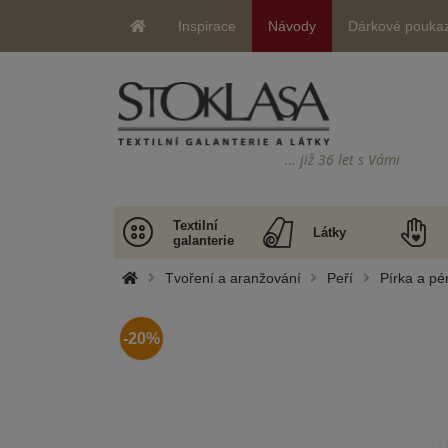
Inspirace
Návody
Dárkové pouka
… již 36 let s Vámi
Textilní
Látky
galanterie
Tvoření a aranžování
Peří
Pírka a pé
-20%