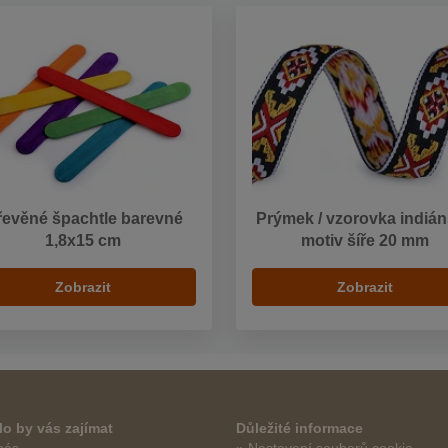
řevěné špachtle barevné
Prýmek / vzorovka indiá
1,8x15 cm
motiv šíře 20 mm
Zobrazit
Zobrazit
o by vás zajímat
Důležité informace