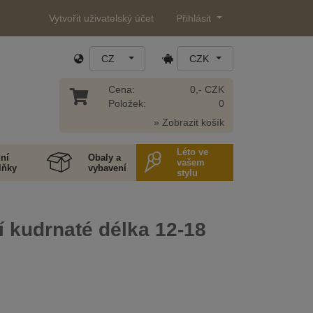
Vytvořit uživatelský účet
Přihlásit
CZ
CZK
Cena:
0,- CZK
Položek:
0
» Zobrazit košík
Léto ve
ní
Obaly a
vašem
lňky
vybavení
stylu
í kudrnaté délka 12-18