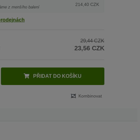
214,40 CZK
áme z menšího balení
prodejnách
29,44 CZK
H
23,56 CZK
PŘIDAT DO KOŠÍKU
Kombinovat