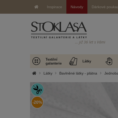
Inspirace
Návody
Dárkové pouka
… již 36 let s Vámi
Textilní
Látky
galanterie
Látky
Bavlněné látky - plátna
Jednob
-20%