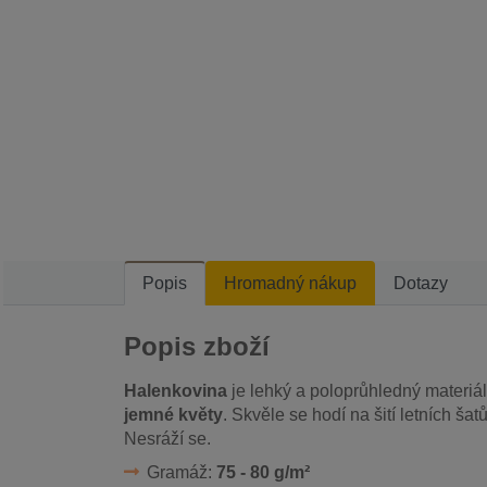
Popis
Hromadný nákup
Dotazy
Popis zboží
Halenkovina
je lehký a poloprůhledný materiál,
jemné květy
. Skvěle se hodí na šití letních šat
Nesráží se.
Gramáž:
75 - 80 g/m²