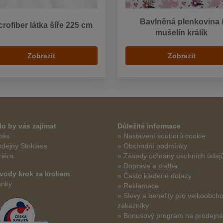
Bavlněná plenkovina 
crofiber látka šíře 225 cm
mušelín králík
Zobrazit
Zobrazit
o by vás zajímat
Důležité informace
nás
» Nastavení souborů cookie
odejny Stoklasa
» Obchodní podmínky
riéra
» Zásady ochrany osobních údaj
» Doprava a platba
vody krok za krokem
» Často kladené dotazy
ánky
» Reklamace
» Slevy a benefity pro velkoobch
zákazníky
» Bonusový program na prodejn