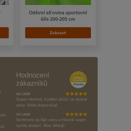
/
Oděvní síťovina sportovní
šíře 200-205 cm
Zobrazit
Hodnocení
zákazníků
ů
29.7.2026
Super obchod, kvalitní zboží za slušné
ceny. Vřele doporučuji.
odní
19.7.2026
Sortiment za fajn ceny a hlavně super
rychlé dodání. Moc děkuji!.
ách