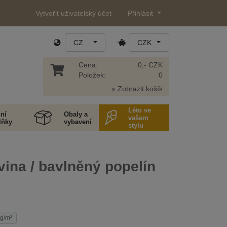
Vytvořit uživatelský účet
Přihlásit
CZ
CZK
Cena:
0,- CZK
Položek:
0
» Zobrazit košík
Léto ve
ní
Obaly a
vašem
lňky
vybavení
stylu
ina / bavlněný popelín
 g/m²