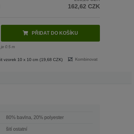
H
162,62 CZK
PŘIDAT DO KOŠÍKU
 je 0.5 m
Kombinovat
t vzorek 10 x 10 cm (19,68 CZK)
80% bavlna, 20% polyester
šití ostatní