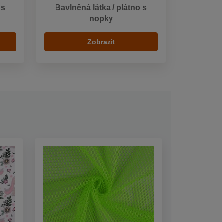
 s
Bavlněná látka / plátno s
nopky
Zobrazit