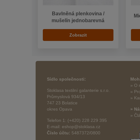
Bavlněná plenkovina /
Mi
mušelín jednobarevná
Zobrazit
Sídlo společnosti:
Mohl
» O 
Stoklasa textilní galanterie s.r.o.
» Pr
Průmyslová 934/13
» Ka
747 23 Bolatice
okres Opava
» Ná
» Čl
Telefon 1: (+420) 228 229 395
E-mail: eshop@stoklasa.cz
Číslo účtu:
5487372/0800