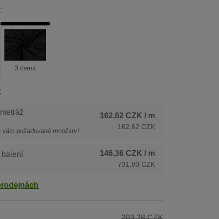
:
3 černá
:
 metráž
162,62 CZK
/ m
162,62 CZK
e vám požadované množství
146,36 CZK
/ m
 balení
731,80 CZK
prodejnách
203,28 CZK