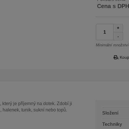
Cena s DP
+
-
Minimální množství
Koupi
 který je příjemný na dotek. Zdobí ji
ů, halenek, tunik, sukní nebo topů.
Složení
Techniky