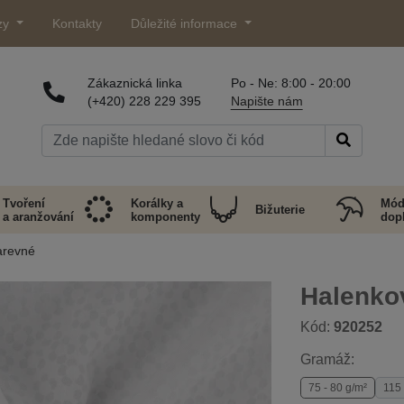
zy
Kontakty
Důležité informace
Zákaznická linka
Po - Ne: 8:00 - 20:00
(+420) 228 229 395
Napište nám
Tvoření
Korálky a
Mód
Bižuterie
a aranžování
komponenty
dop
arevné
Halenkov
Kód:
920252
Gramáž:
75 - 80 g/m²
115