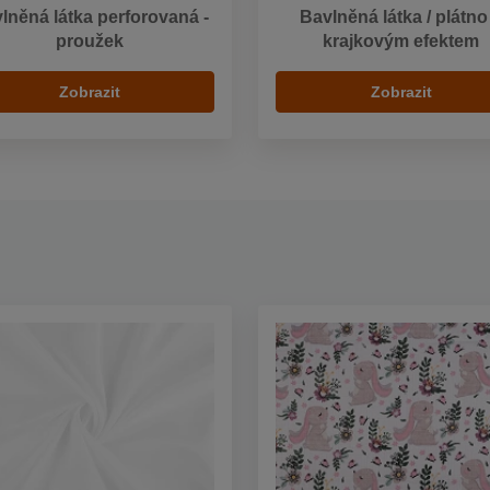
lněná látka perforovaná -
Bavlněná látka / plátno
proužek
krajkovým efektem
Zobrazit
Zobrazit