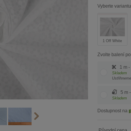
Vyberte variantu
1 Off White
Zvolte balení po
1 m -
Skladem
Ustřihnem
5 m -
Skladem
Dostupnost na
Původní cena