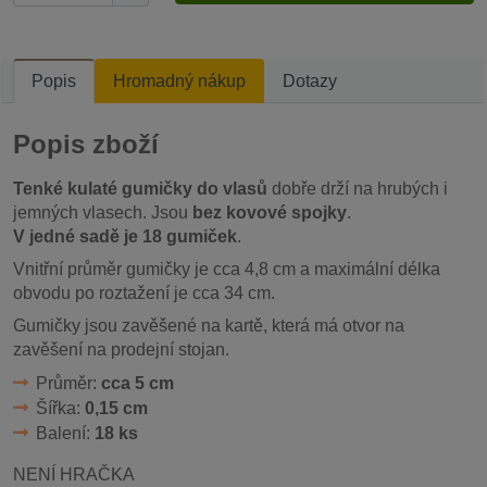
Popis
Hromadný nákup
Dotazy
Popis zboží
Tenké kulaté gumičky do vlasů
dobře drží na hrubých i
jemných vlasech. Jsou
bez kovové spojky
.
V jedné sadě je 18 gumiček
.
Vnitřní průměr gumičky je cca 4,8 cm a maximální délka
obvodu po roztažení je cca 34 cm.
Gumičky jsou zavěšené na kartě, která má otvor na
zavěšení na prodejní stojan.
Průměr:
cca 5 cm
Šířka:
0,15 cm
Balení:
18 ks
NENÍ HRAČKA