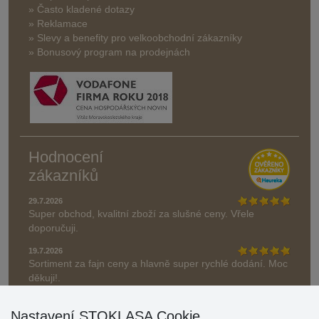
» Často kladené dotazy
» Reklamace
» Slevy a benefity pro velkoobchodní zákazníky
» Bonusový program na prodejnách
Hodnocení
zákazníků
29.7.2026
Super obchod, kvalitní zboží za slušné ceny. Vřele
doporučuji.
19.7.2026
Sortiment za fajn ceny a hlavně super rychlé dodání. Moc
děkuji!.
» Aktuálně 19084 recenzí
Nastavení STOKLASA Cookie