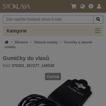
Jazyk
Hlavní
Přihl
/
nabídka
Měna
Kateg
Kategorie
Bižuterie
Vlasové ozdoby
Gumičky a vlasové
ozdoby
Gumičky do vlasů
Kód:
370201_267277_148538
černá