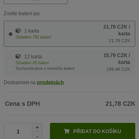
Zvolte balení po:
21,78 CZK
/
1 karta
karta
Skladem
791
balení
21,78 CZK
15,79 CZK
/
12 karta
karta
Skladem
65
balení
Vychystáváme z menšího balení
189,48 CZK
Dostupnost na
prodejnách
Cena s DPH
21,78 CZK
+
PŘIDAT DO KOŠÍKU
-