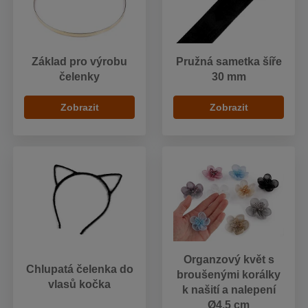
Základ pro výrobu
Pružná sametka šíře
čelenky
30 mm
Zobrazit
Zobrazit
Organzový květ s
Chlupatá čelenka do
broušenými korálky
vlasů kočka
k našití a nalepení
Ø4,5 cm