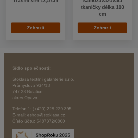
Třásně šíře 12,5 cm
samozavazovací
tkaničky délka 100
cm
Zobrazit
Zobrazit
Sídlo společnosti:
Stoklasa textilní galanterie s.r.o.
Průmyslová 934/13
747 23 Bolatice
okres Opava
Telefon 1: (+420) 228 229 395
E-mail: eshop@stoklasa.cz
Číslo účtu:
5487372/0800