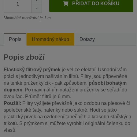
PŘIDAT DO KOŠÍKU
-
Minimální množství je 1 m
Popis
Hromadný nákup
Dotazy
Popis zboží
Elastický flitrový prýmek
je velice efektní. Usnadní vám
práci s jednotlivým našíváním flitrů. Flitry jsou připevněné
na tenké pruženky cik - cak způsobem,
působí bohatým
dojmem
. Po maximálním natažení pruženky se seřadí do
dvou řad. Průměr flitrů je 6 mm.
Použití:
Flitry vyžijete převážně jako ozdobu na plesové či
společenské šaty, halenky nebo sukně. Hodí se jako
praktický prvek na ozdobení tanečních a krasobruslařských
trikotů. S prýmkem si můžete vyrobit i originální čelenku do
vlasů.