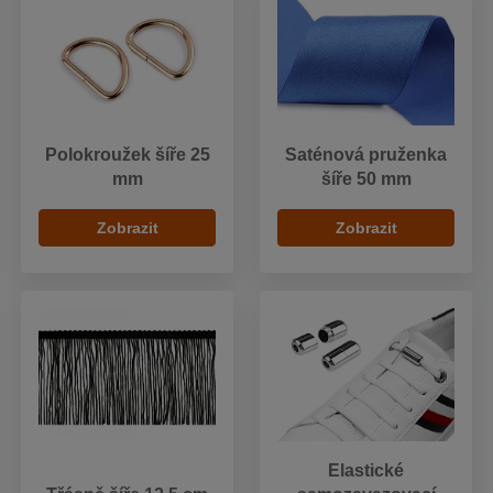
Polokroužek šíře 25
Saténová pruženka
mm
šíře 50 mm
Zobrazit
Zobrazit
Elastické