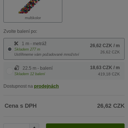
multikolor
Zvolte balení po:
1 m - metráž
26,62 CZK
/ m
Skladem
277
m
26,62 CZK
Ustřihneme vám požadované množství
18,63 CZK
/ m
22.5 m - balení
Skladem
12
balení
419,18 CZK
Dostupnost na
prodejnách
Cena s DPH
26,62 CZK
+