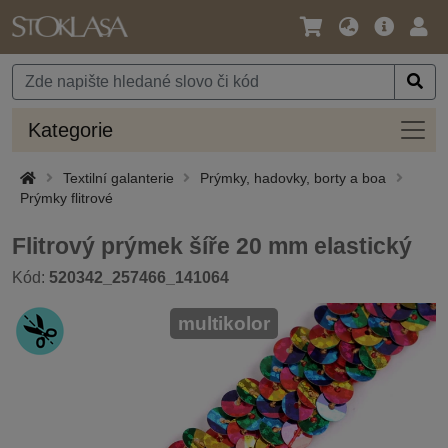
Jazyk
Hlavní
Přihl
/
nabídka
Měna
Kateg
Kategorie
Textilní galanterie
Prýmky, hadovky, borty a boa
Prýmky flitrové
Flitrový prýmek šíře 20 mm elastický
Kód:
520342_257466_141064
multikolor