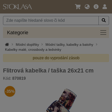
Jazyk
Hlavní
Přihl
/
nabídka
Měna
Kateg
Kategorie
Módní doplňky
Módní tašky, kabelky a batohy
Kabelky malé, crossbody a ledvinky
pouze do vyprodání zásob
Flitrová kabelka / taška 26x21 cm
Kód:
870819
-35%