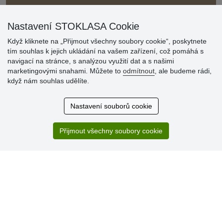
Nastavení STOKLASA Cookie
Když kliknete na „Přijmout všechny soubory cookie“, poskytnete
tím souhlas k jejich ukládání na vašem zařízení, což pomáhá s
navigací na stránce, s analýzou využití dat a s našimi
Hodnocení
marketingovými snahami. Můžete to
odmítnout
, ale budeme rádi,
zákazníků
když nám souhlas udělíte.
29.7.2026
Nastavení souborů cookie
Super obchod, kvalitní zboží za slušné ceny. Vřele
doporučuji.
Přijmout všechny soubory cookie
19.7.2026
Sortiment za fajn ceny a hlavně super rychlé dodání. Moc
děkuji!.
» Aktuálně 19084 recenzí
* Recenze neověřujeme