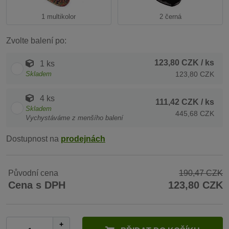
1 multikolor
2 černá
Zvolte balení po:
123,80 CZK
/ ks
1 ks
Skladem
123,80 CZK
4 ks
111,42 CZK
/ ks
Skladem
445,68 CZK
Vychystáváme z menšího balení
Dostupnost na
prodejnách
Původní cena
190,47 CZK
Cena s DPH
123,80 CZK
+