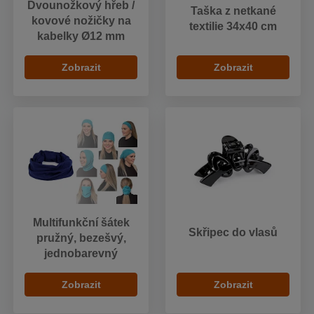
Dvounožkový hřeb /
Taška z netkané
kovové nožičky na
textilie 34x40 cm
kabelky Ø12 mm
Zobrazit
Zobrazit
Multifunkční šátek
Skřipec do vlasů
pružný, bezešvý,
jednobarevný
Zobrazit
Zobrazit