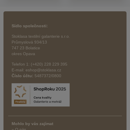
Sídlo společnosti:
Stoklasa textilní galanterie s.r.o.
Průmyslová 934/13
747 23 Bolatice
okres Opava
Telefon 1: (+420) 228 229 395
E-mail: eshop@stoklasa.cz
Číslo účtu:
5487372/0800
Mohlo by vás zajímat
» O nás