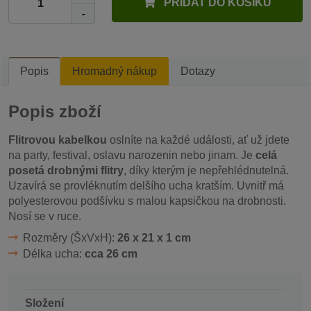
PŘIDAT DO KOŠÍKU
-
Popis
Hromadný nákup
Dotazy
Popis zboží
Flitrovou kabelkou
oslníte na každé události, ať už jdete
na party, festival, oslavu narozenin nebo jinam. Je
celá
posetá drobnými flitry
, díky kterým je nepřehlédnutelná.
Uzavírá se provléknutím delšího ucha kratším. Uvnitř má
polyesterovou podšívku s malou kapsičkou na drobnosti.
Nosí se v ruce.
Rozměry (ŠxVxH):
26 x 21 x 1 cm
Délka ucha:
cca 26 cm
Složení