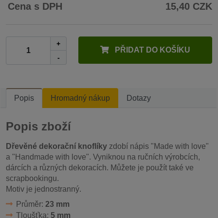
Cena s DPH
15,40 CZK
+
PŘIDAT DO KOŠÍKU
-
Popis
Hromadný nákup
Dotazy
Popis zboží
Dřevěné dekorační knoflíky
zdobí nápis "Made with love"
a "Handmade with love". Vyniknou na ručních výrobcích,
dárcích a různých dekoracích. Můžete je použít také ve
scrapbookingu.
Motiv je jednostranný.
Průměr:
23 mm
Tloušťka:
5 mm