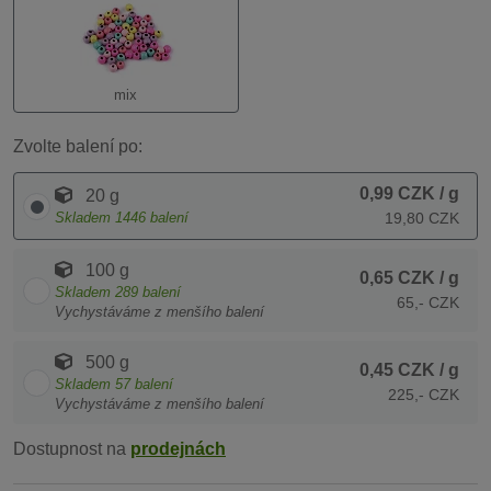
mix
Zvolte balení po:
0,99 CZK
/ g
20 g
Skladem
1446
balení
19,80 CZK
100 g
0,65 CZK
/ g
Skladem
289
balení
65,- CZK
Vychystáváme z menšího balení
500 g
0,45 CZK
/ g
Skladem
57
balení
225,- CZK
Vychystáváme z menšího balení
Dostupnost na
prodejnách