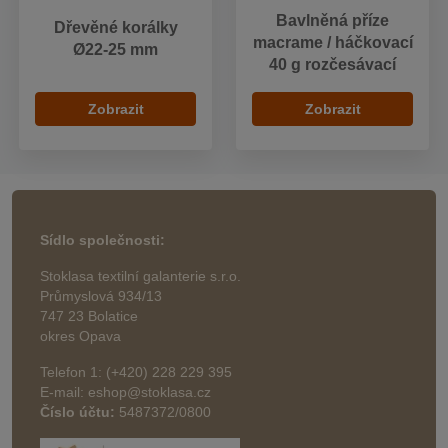
Bavlněná příze
Dřevěné korálky
macrame / háčkovací
Ø22-25 mm
40 g rozčesávací
Zobrazit
Zobrazit
Sídlo společnosti:
Stoklasa textilní galanterie s.r.o.
Průmyslová 934/13
747 23 Bolatice
okres Opava
Telefon 1: (+420) 228 229 395
E-mail: eshop@stoklasa.cz
Číslo účtu:
5487372/0800