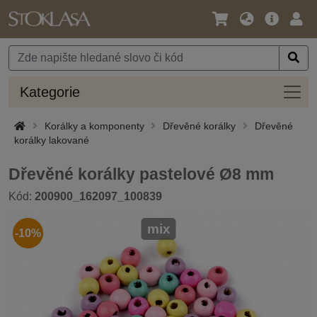
Jazyk
Hlavní
Přihl
/
nabídka
Měna
Kateg
Kategorie
Korálky a komponenty
Dřevěné korálky
Dřevěné
korálky lakované
Dřevěné korálky pastelové Ø8 mm
Kód:
200900_162097_100839
mix
-10%