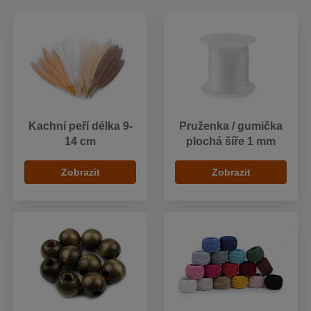
Kachní peří délka 9-
Pruženka / gumička
14 cm
plochá šíře 1 mm
Zobrazit
Zobrazit