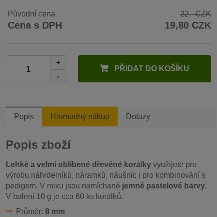
Původní cena
22,- CZK
Cena s DPH
19,80 CZK
+
PŘIDAT DO KOŠÍKU
-
Popis
Hromadný nákup
Dotazy
Popis zboží
Lehké a velmi oblíbené dřevěné korálky
využijete pro
výrobu náhrdelníků, náramků, náušnic i pro kombinování s
pedigem. V mixu jsou namíchané
jemné pastelové barvy.
V balení 10 g je cca 60 ks korálků.
Průměr:
8 mm