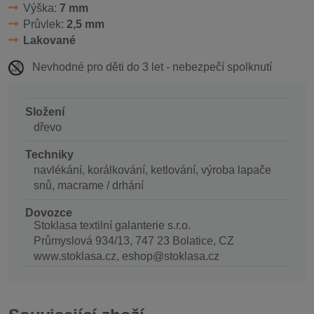
Výška:
7 mm
Průvlek:
2,5 mm
Lakované
Nevhodné pro děti do 3 let - nebezpečí spolknutí
Složení
dřevo
Techniky
navlékání, korálkování, ketlování, výroba lapače
snů, macrame / drhání
Dovozce
Stoklasa textilní galanterie s.r.o.
Průmyslová 934/13, 747 23 Bolatice, CZ
www.stoklasa.cz, eshop@stoklasa.cz