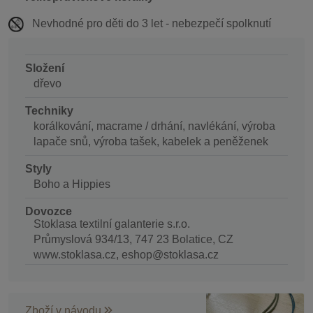
Nevhodné pro děti do 3 let - nebezpečí spolknutí
Složení
dřevo
Techniky
korálkování, macrame / drhání, navlékání, výroba
lapače snů, výroba tašek, kabelek a peněženek
Styly
Boho a Hippies
Dovozce
Stoklasa textilní galanterie s.r.o.
Průmyslová 934/13, 747 23 Bolatice, CZ
www.stoklasa.cz, eshop@stoklasa.cz
Zboží v návodu