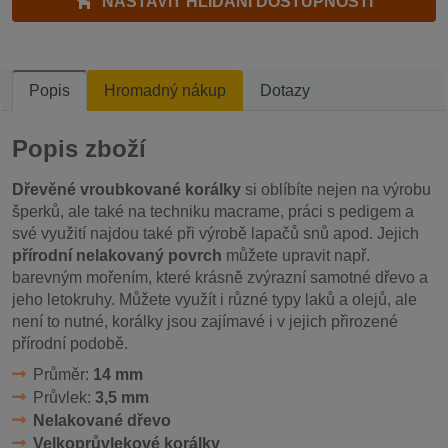
NASTAVIT HLÍDÁNÍ DOSTUPNOSTI
Popis
Hromadný nákup
Dotazy
Popis zboží
Dřevěné vroubkované korálky
si oblíbíte nejen na výrobu
šperků, ale také na techniku macrame, práci s pedigem a
své využití najdou také při výrobě lapačů snů apod. Jejich
přírodní nelakovaný povrch
můžete upravit např.
barevným mořením, které krásně zvýrazní samotné dřevo a
jeho letokruhy. Můžete využít i různé typy laků a olejů, ale
není to nutné, korálky jsou zajímavé i v jejich přirozené
přírodní podobě.
Průměr:
14 mm
Průvlek:
3,5 mm
Nelakované dřevo
Velkoprůvlekové korálky