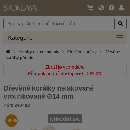
Jazyk
Hlavní
Přihl
/
nabídka
Měna
Kateg
Kategorie
Korálky a komponenty
Dřevěné korálky
Dřevěné
korálky přírodní
Zboží je vyprodáno
Předpokládaná dostupnost: 09/2026
Dřevěné korálky nelakované
vroubkované Ø14 mm
Kód:
340492
přírodní sv.
-30%