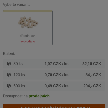
Vyberte variantu:
přírodní sv.
vyprodáno
Balení:
30 ks
1,07 CZK
/ ks
32,10 CZK
120 ks
0,70 CZK
/ ks
84,- CZK
600 ks
0,49 CZK
/ ks
294,- CZK
Dostupnost na
prodejnách