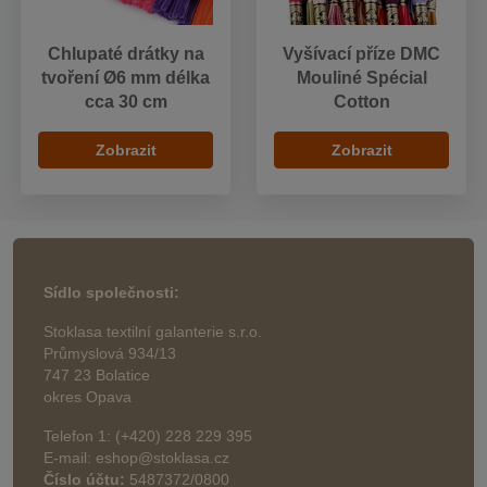
Chlupaté drátky na
Vyšívací příze DMC
tvoření Ø6 mm délka
Mouliné Spécial
cca 30 cm
Cotton
Zobrazit
Zobrazit
Sídlo společnosti:
Stoklasa textilní galanterie s.r.o.
Průmyslová 934/13
747 23 Bolatice
okres Opava
Telefon 1: (+420) 228 229 395
E-mail: eshop@stoklasa.cz
Číslo účtu:
5487372/0800