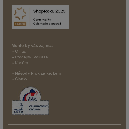
Mohlo by vás zajímat
» O nás
» Prodejny Stoklasa
» Kariéra
» Návody krok za krokem
» Články