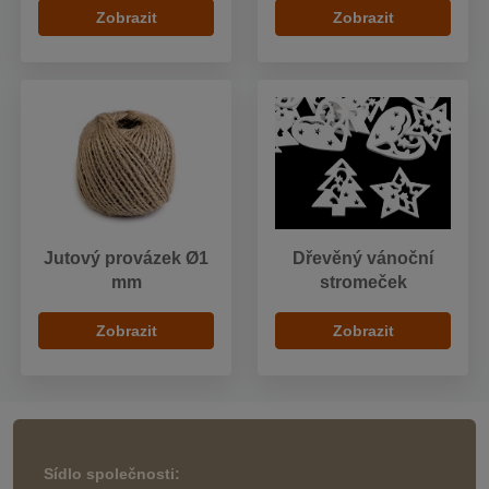
Zobrazit
Zobrazit
Jutový provázek Ø1
Dřevěný vánoční
mm
stromeček
Zobrazit
Zobrazit
Sídlo společnosti: