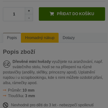
+
PŘIDAT DO KOŠÍKU
-
Popis
Hromadný nákup
Dotazy
Popis zboží
Dřevěné mini hvězdy
využijete na aranžování, např.
svátečního stolu, hodí se na přilepení na různé
postavičky (anděly, skřítky, princezny apod). Uplatnění
najdou i u scrapbookingu, kde s nimi můžete ozdobit přání,
alba, rámečky apod.
Průměr:
10 mm
Tloušťka:
3 mm
Nevhodné pro děti do 3 let - nebezpečí spolknutí