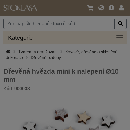
Jazyk
Hlavní
Přihl
/
nabídka
Měna
Kateg
Kategorie
Tvoření a aranžování
Kovové, dřevěné a skleněné
dekorace
Dřevěné ozdoby
Dřevěná hvězda mini k nalepení Ø10
mm
Kód:
900033