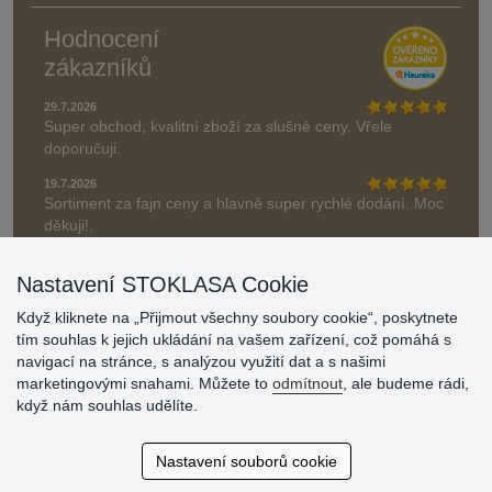
Hodnocení
zákazníků
29.7.2026
Super obchod, kvalitní zboží za slušné ceny. Vřele
doporučuji.
19.7.2026
Sortiment za fajn ceny a hlavně super rychlé dodání. Moc
děkuji!.
» Aktuálně 19084 recenzí
Nastavení STOKLASA Cookie
* Recenze neověřujeme
Když kliknete na „Přijmout všechny soubory cookie“, poskytnete
tím souhlas k jejich ukládání na vašem zařízení, což pomáhá s
navigací na stránce, s analýzou využití dat a s našimi
marketingovými snahami. Můžete to
odmítnout
, ale budeme rádi,
když nám souhlas udělíte.
Nastavení souborů cookie