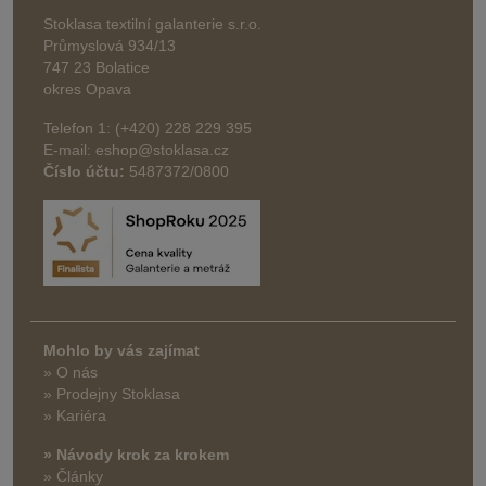
Stoklasa textilní galanterie s.r.o.
Průmyslová 934/13
747 23 Bolatice
okres Opava
Telefon 1: (+420) 228 229 395
E-mail: eshop@stoklasa.cz
Číslo účtu:
5487372/0800
Mohlo by vás zajímat
» O nás
» Prodejny Stoklasa
» Kariéra
» Návody krok za krokem
» Články