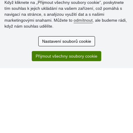
Když kliknete na „Přijmout všechny soubory cookie“, poskytnete
tím souhlas k jejich ukládání na vašem zařízení, což pomáhá s
Hodnocení
navigací na stránce, s analýzou využití dat a s našimi
zákazníků
marketingovými snahami. Můžete to
odmítnout
, ale budeme rádi,
když nám souhlas udělíte.
29.7.2026
Super obchod, kvalitní zboží za slušné ceny. Vřele
Nastavení souborů cookie
doporučuji.
19.7.2026
Přijmout všechny soubory cookie
Sortiment za fajn ceny a hlavně super rychlé dodání. Moc
děkuji!.
» Aktuálně 19084 recenzí
* Recenze neověřujeme