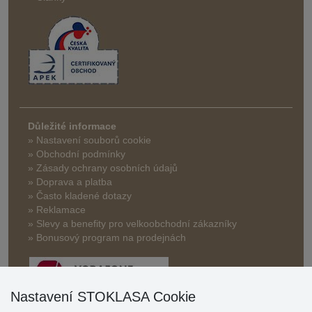
Důležité informace
» Nastavení souborů cookie
» Obchodní podmínky
» Zásady ochrany osobních údajů
» Doprava a platba
» Často kladené dotazy
» Reklamace
» Slevy a benefity pro velkoobchodní zákazníky
» Bonusový program na prodejnách
Nastavení STOKLASA Cookie