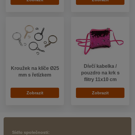
Dívčí kabelka /
Kroužek na klíče Ø25
pouzdro na krk s
mm s řetízkem
flitry 11x10 cm
Zobrazit
Zobrazit
Sídlo společnosti: