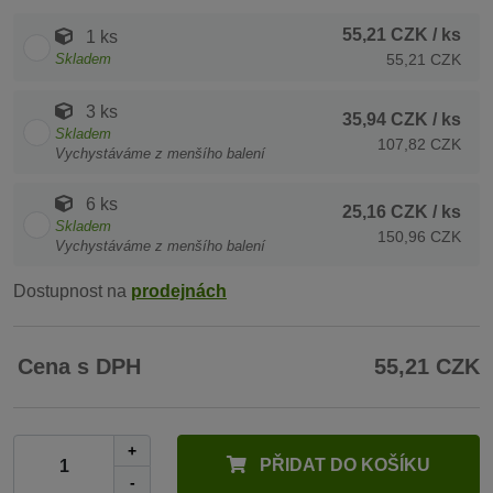
55,21 CZK
/ ks
1 ks
Skladem
55,21 CZK
3 ks
35,94 CZK
/ ks
Skladem
107,82 CZK
Vychystáváme z menšího balení
6 ks
25,16 CZK
/ ks
Skladem
150,96 CZK
Vychystáváme z menšího balení
Dostupnost na
prodejnách
Cena s DPH
55,21 CZK
+
PŘIDAT DO KOŠÍKU
-