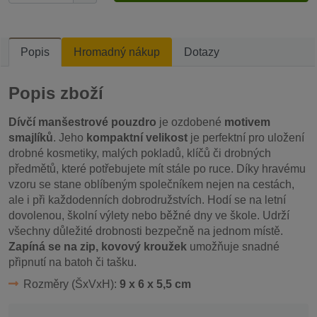
Popis
Hromadný nákup
Dotazy
Popis zboží
Dívčí manšestrové pouzdro
je ozdobené
motivem
smajlíků
. Jeho
kompaktní velikost
je perfektní pro uložení
drobné kosmetiky, malých pokladů, klíčů či drobných
předmětů, které potřebujete mít stále po ruce. Díky hravému
vzoru se stane oblíbeným společníkem nejen na cestách,
ale i při každodenních dobrodružstvích. Hodí se na letní
dovolenou, školní výlety nebo běžné dny ve škole. Udrží
všechny důležité drobnosti bezpečně na jednom místě.
Zapíná se na zip, kovový kroužek
umožňuje snadné
připnutí na batoh či tašku.
Rozměry (ŠxVxH):
9 x 6 x 5,5 cm