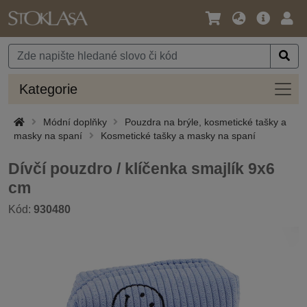
Jazyk
Hlavní
Přihl
/
nabídka
Měna
Kateg
Kategorie
Módní doplňky
Pouzdra na brýle, kosmetické tašky a
masky na spaní
Kosmetické tašky a masky na spaní
Dívčí pouzdro / klíčenka smajlík 9x6
cm
Kód:
930480