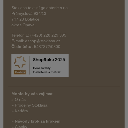
Stoklasa textilní galanterie s.r.o.
Průmyslová 934/13
747 23 Bolatice
okres Opava
Telefon 1: (+420) 228 229 395
E-mail: eshop@stoklasa.cz
Číslo účtu:
5487372/0800
Mohlo by vás zajímat
» O nás
» Prodejny Stoklasa
» Kariéra
» Návody krok za krokem
» Články