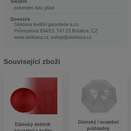
Složení
polyester, kov, plast
Dovozce
Stoklasa textilní galanterie s.r.o.
Průmyslová 934/13, 747 23 Bolatice, CZ
www.stoklasa.cz, eshop@stoklasa.cz
Související zboží
Dámský / svatební
Dámský deštník
průhledný
kouzelný s květy