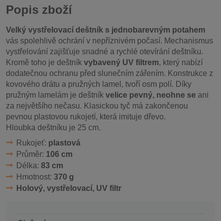
Popis zboží
Velký vystřelovací deštník s jednobarevným potahem
vás spolehlivě ochrání v nepříznivém počasí. Mechanismus
vystřelování zajišťuje snadné a rychlé otevírání deštníku.
Kromě toho je deštník
vybavený UV filtrem
, který nabízí
dodatečnou ochranu před slunečním zářením. Konstrukce z
kovového drátu a pružných lamel, tvoří osm polí. Díky
pružným lamelám je deštník
velice pevný, neohne se
ani
za největšího nečasu. Klasickou tyč má zakončenou
pevnou plastovou rukojetí, která imituje dřevo.
Hloubka deštníku je 25 cm.
Rukojeť:
plastová
Průměr:
106 cm
Délka:
83 cm
Hmotnost:
370 g
Holový, vystřelovací, UV filtr