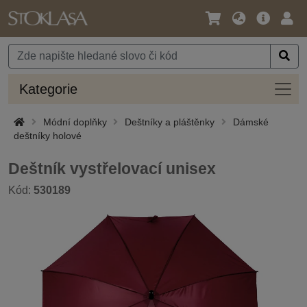
Jazyk
Hlavní
Přihl
/
nabídka
Měna
Kateg
Kategorie
Módní doplňky
Deštníky a pláštěnky
Dámské
deštníky holové
Deštník vystřelovací unisex
Kód:
530189