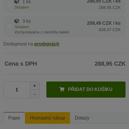
288,95 CZK
/ ks
1 ks
Skladem
288,95 CZK
3 ks
209,49 CZK
/ ks
Skladem
628,47 CZK
Vychystáváme z menšího balení
Dostupnost na
prodejnách
Cena s DPH
288,95 CZK
+
PŘIDAT DO KOŠÍKU
-
Popis
Hromadný nákup
Dotazy