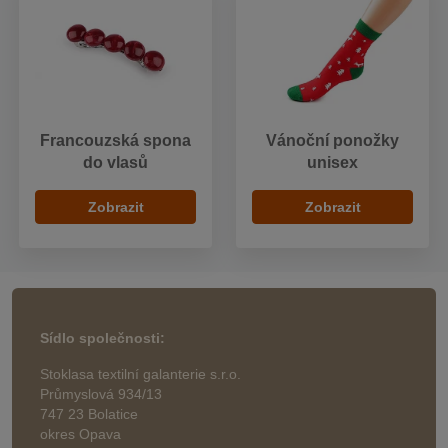
Francouzská spona
Vánoční ponožky
do vlasů
unisex
Zobrazit
Zobrazit
Sídlo společnosti:
Stoklasa textilní galanterie s.r.o.
Průmyslová 934/13
747 23 Bolatice
okres Opava