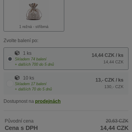
1 režná - stříbrná
Zvolte balení po:
1 ks
14,44 CZK
/ ks
Skladem
74
balení
14,44 CZK
+ dalších
700
do 5 dnů
10 ks
13,- CZK
/ ks
Skladem
17
balení
130,- CZK
+ dalších
70
do 5 dnů
Dostupnost na
prodejnách
Původní cena
20,63 CZK
Cena s DPH
14,44 CZK