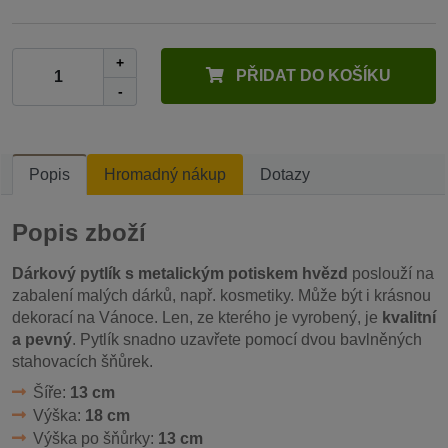
+
PŘIDAT DO KOŠÍKU
-
Popis
Hromadný nákup
Dotazy
Popis zboží
Dárkový pytlík s metalickým potiskem hvězd
poslouží na
zabalení malých dárků, např. kosmetiky. Může být i krásnou
dekorací na Vánoce. Len, ze kterého je vyrobený, je
kvalitní
a pevný
. Pytlík snadno uzavřete pomocí dvou bavlněných
stahovacích šňůrek.
Šíře:
13 cm
Výška:
18 cm
Výška po šňůrky:
13 cm