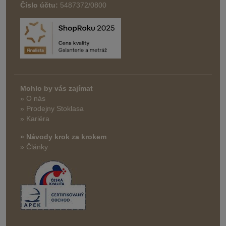
Číslo účtu:
5487372/0800
Mohlo by vás zajímat
» O nás
» Prodejny Stoklasa
» Kariéra
» Návody krok za krokem
» Články