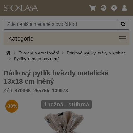
Jazyk
Hlavní
Přihl
/
nabídka
Měna
Kateg
Kategorie
Tvoření a aranžování
Dárkové pytlíky, tašky a krabice
Pytlíky lněné a bavlněné
Dárkový pytlík hvězdy metalické
13x18 cm lněný
Kód:
870468_255755_139978
1 režná - stříbrná
-30%