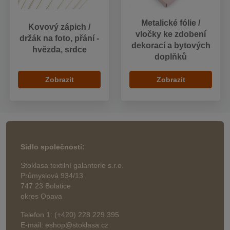
Metalické fólie /
Kovový zápich /
vločky ke zdobení
držák na foto, přání -
dekorací a bytových
hvězda, srdce
doplňků
Zobrazit
Zobrazit
Sídlo společnosti:
Stoklasa textilní galanterie s.r.o.
Průmyslová 934/13
747 23 Bolatice
okres Opava
Telefon 1: (+420) 228 229 395
E-mail: eshop@stoklasa.cz