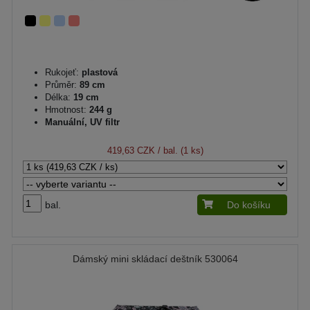
Rukojeť:
plastová
Průměr:
89 cm
Délka:
19 cm
Hmotnost:
244 g
Manuální, UV filtr
419,63 CZK
/ bal. (1 ks)
bal.
Do košíku
Dámský mini skládací deštník 530064