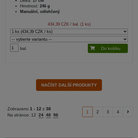
Délka:
17 cm
Hmotnost:
246 g
Manuální, odlehčený
434,39 CZK
/ bal. (1 ks)
bal.
Do košíku
Zobrazeno
1 -
12
z
38
1
2
3
4
Na stránce:
12
24
48
96