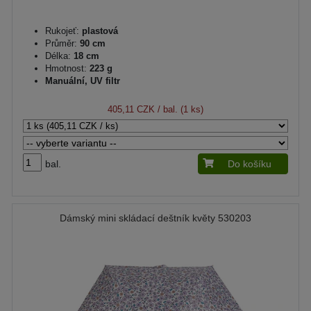
Rukojeť:
plastová
Průměr:
90 cm
Délka:
18 cm
Hmotnost:
223 g
Manuální, UV filtr
405,11 CZK
/ bal. (1 ks)
bal.
Do košíku
Dámský mini skládací deštník květy 530203