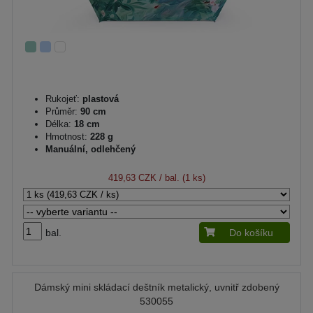
Rukojeť:
plastová
Průměr:
90 cm
Délka:
18 cm
Hmotnost:
228 g
Manuální, odlehčený
419,63 CZK
/ bal. (1 ks)
bal.
Do košíku
Dámský mini skládací deštník metalický, uvnitř zdobený
530055