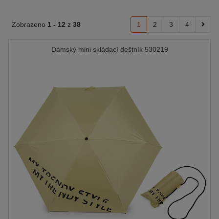
Zobrazeno
1 -
12
z
38
1
2
3
4
Dámský mini skládací deštník 530219