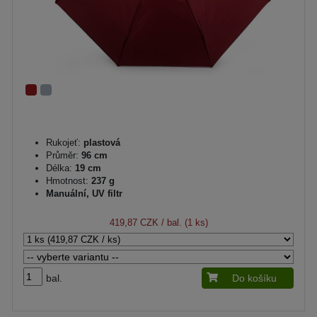
Rukojeť:
plastová
Průměr:
96 cm
Délka:
19 cm
Hmotnost:
237 g
Manuální, UV filtr
419,87 CZK
/ bal. (1 ks)
bal.
Do košíku