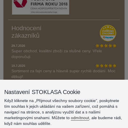
Hodnocení
zákazníků
29.7.2026
Super obchod, kvalitní zboží za slušné ceny. Vřele
doporučuji.
19.7.2026
Sortiment za fajn ceny a hlavně super rychlé dodání. Moc
děkuji!.
» Aktuálně 19084 recenzí
Nastavení STOKLASA Cookie
* Recenze neověřujeme
Když kliknete na „Přijmout všechny soubory cookie“, poskytnete
tím souhlas k jejich ukládání na vašem zařízení, což pomáhá s
navigací na stránce, s analýzou využití dat a s našimi
marketingovými snahami. Můžete to
odmítnout
, ale budeme rádi,
když nám souhlas udělíte.