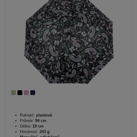
Rukojeť:
plastová
Průměr:
94 cm
Délka:
19 cm
Hmotnost:
243 g