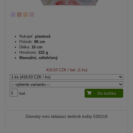
Rukojeť:
plastová
Průměr:
88 cm
Délka:
16 cm
Hmotnost:
222 g
Manuální, odlehčený
419,63 CZK
/ bal. (1 ks)
bal.
Do košíku
Dámský mini skládací deštník květy 530218