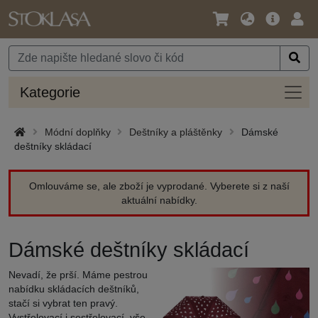
Jazyk
Hlavní
Přihl
/
nabídka
Měna
Kateg
Kategorie
Módní doplňky
Deštníky a pláštěnky
Dámské
deštníky skládací
Omlouváme se, ale zboží je vyprodané. Vyberete si z naší
aktuální nabídky.
Dámské deštníky skládací
Nevadí, že prší. Máme pestrou
nabídku skládacích deštníků,
stačí si vybrat ten pravý.
Vystřelovací i sestřelovací, vše