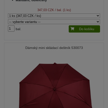
Manuální, odlehčený
347,03 CZK
/ bal. (1 ks)
bal.
Do košíku
Dámský mini skládací deštník 530073