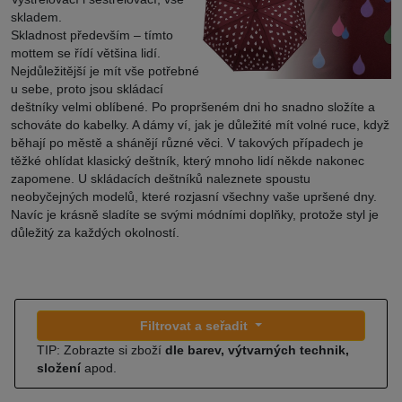
skladem.
Skladnost především – tímto
mottem se řídí většina lidí.
Nejdůležitější je mít vše potřebné
u sebe, proto jsou skládací
deštníky velmi oblíbené. Po propršeném dni ho snadno složíte a
schováte do kabelky. A dámy ví, jak je důležité mít volné ruce, když
běhají po městě a shánějí různé věci. V takových případech je
těžké ohlídat klasický deštník, který mnoho lidí někde nakonec
zapomene. U skládacích deštníků naleznete spoustu
neobyčejných modelů, které rozjasní všechny vaše upršené dny.
Navíc je krásně sladíte se svými módními doplňky, protože styl je
důležitý za každých okolností.
Filtrovat a seřadit
TIP: Zobrazte si zboží
dle barev, výtvarných technik,
složení
apod.