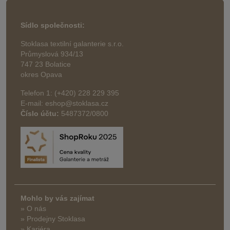
Sídlo společnosti:
Stoklasa textilní galanterie s.r.o.
Průmyslová 934/13
747 23 Bolatice
okres Opava
Telefon 1: (+420) 228 229 395
E-mail: eshop@stoklasa.cz
Číslo účtu:
5487372/0800
Mohlo by vás zajímat
» O nás
» Prodejny Stoklasa
» Kariéra