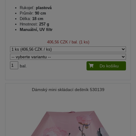
Rukojeť:
plastová
Průměr:
90 cm
Délka:
18 cm
Hmotnost:
257 g
Manuální, UV filtr
406,56 CZK
/ bal. (1 ks)
bal.
Do košíku
Dámský mini skládací deštník 530139