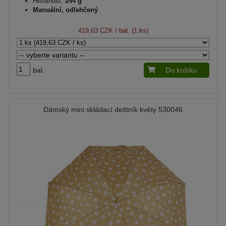
Hmotnost:
244 g
Manuální, odlehčený
419,63 CZK
/ bal. (1 ks)
bal.
Do košíku
Dámský mini skládací deštník květy 530046