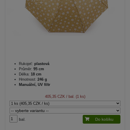
Rukojeť:
plastová
Průměr:
95 cm
Délka:
18 cm
Hmotnost:
246 g
Manuální, UV filtr
405,35 CZK
/ bal. (1 ks)
bal.
Do košíku