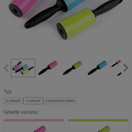
Typ:
s rukojetí
s rukojetí
v plastovém obalu
Vyberte variantu: