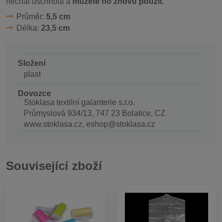
nechat uschnout a
můžete ho znovu použít
.
Průměr:
5,5 cm
Délka:
23,5 cm
Složení
plast
Dovozce
Stoklasa textilní galanterie s.r.o.
Průmyslová 934/13, 747 23 Bolatice, CZ
www.stoklasa.cz, eshop@stoklasa.cz
Související zboží