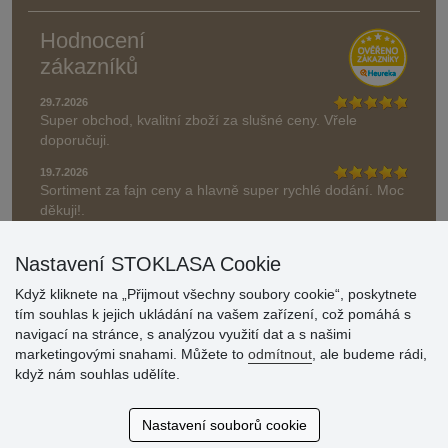
Hodnocení
zákazníků
29.7.2026
Super obchod, kvalitní zboží za slušné ceny. Vřele
doporučuji.
19.7.2026
Sortiment za fajn ceny a hlavně super rychlé dodání. Moc
děkuji!.
» Aktuálně 19084 recenzí
Nastavení STOKLASA Cookie
* Recenze neověřujeme
Když kliknete na „Přijmout všechny soubory cookie“, poskytnete
tím souhlas k jejich ukládání na vašem zařízení, což pomáhá s
navigací na stránce, s analýzou využití dat a s našimi
marketingovými snahami. Můžete to
odmítnout
, ale budeme rádi,
když nám souhlas udělíte.
Nastavení souborů cookie