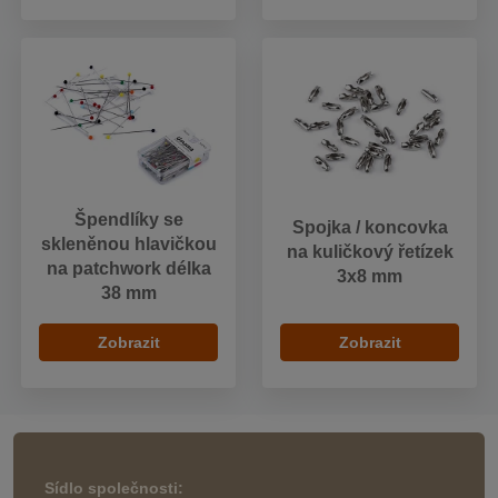
Špendlíky se
Spojka / koncovka
skleněnou hlavičkou
na kuličkový řetízek
na patchwork délka
3x8 mm
38 mm
Zobrazit
Zobrazit
Sídlo společnosti: