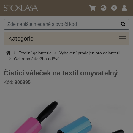
Jazyk
Hlavní
Přihl
/
nabídka
Měna
Kateg
Kategorie
Textilní galanterie
Vybavení prodejen pro galanterii
Ochrana / údržba oděvů
Čisticí váleček na textil omyvatelný
Kód:
900895