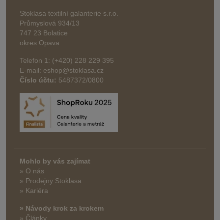
Stoklasa textilní galanterie s.r.o.
Průmyslová 934/13
747 23 Bolatice
okres Opava
Telefon 1: (+420) 228 229 395
E-mail: eshop@stoklasa.cz
Číslo účtu:
5487372/0800
Mohlo by vás zajímat
» O nás
» Prodejny Stoklasa
» Kariéra
» Návody krok za krokem
» Články