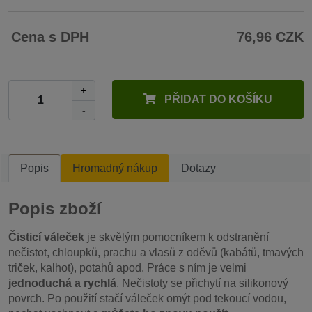
Cena s DPH
76,96 CZK
+
PŘIDAT DO KOŠÍKU
-
Popis
Hromadný nákup
Dotazy
Popis zboží
Čisticí váleček
je skvělým pomocníkem k odstranění
nečistot, chloupků, prachu a vlasů z oděvů (kabátů, tmavých
triček, kalhot), potahů apod. Práce s ním je velmi
jednoduchá a rychlá
. Nečistoty se přichytí na silikonový
povrch. Po použití stačí váleček omýt pod tekoucí vodou,