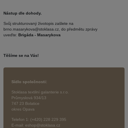
Nástup dle dohody.
Svůj strukturovaný životopis zašlete na
brno.masarykova@stoklasa.cz, do předmětu zprávy
uveďte:
Brigáda - Masarykova
Těšíme se na Vás!
Sídlo společnosti:
Stoklasa textilní galanterie s.r.o.
Průmyslová 934/13
747 23 Bolatice
okres Opava
Telefon 1: (+420) 228 229 395
E-mail: eshop@stoklasa.cz