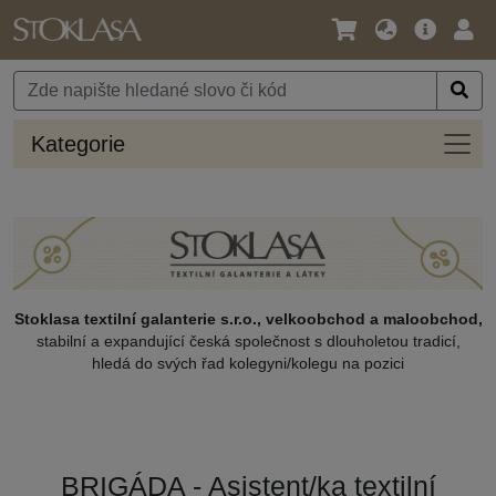
Jazyk
Hlavní
Přihl
/
nabídka
Měna
Kateg
Kategorie
Stoklasa textilní galanterie s.r.o., velkoobchod a maloobchod,
stabilní a expandující česká společnost s dlouholetou tradicí,
hledá do svých řad kolegyni/kolegu na pozici
BRIGÁDA - Asistent/ka textilní