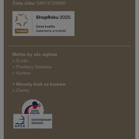
Číslo účtu:
5487372/0800
Mohlo by vás zajímat
» O nás
» Prodejny Stoklasa
» Kariéra
» Návody krok za krokem
» Články