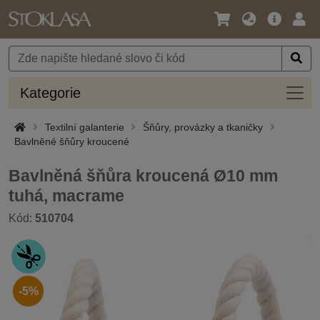
Jazyk
Hlavní
Přihl
/
nabídka
Měna
Kateg
Kategorie
Textilní galanterie
Šňůry, provázky a tkaničky
Bavlněné šňůry kroucené
Bavlněná šňůra kroucená Ø10 mm
tuhá, macrame
Kód:
510704
-5%