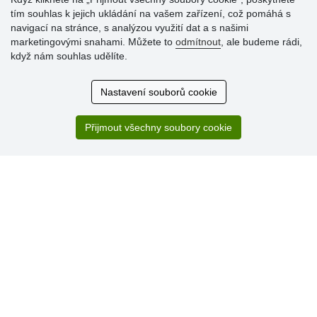
tím souhlas k jejich ukládání na vašem zařízení, což pomáhá s
Hodnocení
navigací na stránce, s analýzou využití dat a s našimi
zákazníků
marketingovými snahami. Můžete to
odmítnout
, ale budeme rádi,
když nám souhlas udělíte.
29.7.2026
Super obchod, kvalitní zboží za slušné ceny. Vřele
Nastavení souborů cookie
doporučuji.
19.7.2026
Přijmout všechny soubory cookie
Sortiment za fajn ceny a hlavně super rychlé dodání. Moc
děkuji!.
» Aktuálně 19084 recenzí
* Recenze neověřujeme