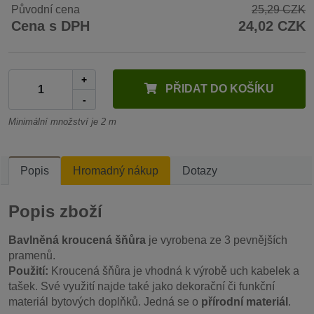
Původní cena
25,29 CZK
Cena s DPH
24,02 CZK
+
PŘIDAT DO KOŠÍKU
-
Minimální množství je 2 m
Popis
Hromadný nákup
Dotazy
Popis zboží
Bavlněná kroucená šňůra
je vyrobena ze 3 pevnějších
pramenů.
Použití:
Kroucená šňůra je vhodná k výrobě uch kabelek a
tašek. Své využití najde také jako dekorační či funkční
materiál bytových doplňků. Jedná se o
přírodní materiál
.