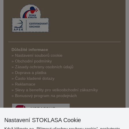
Důležité informace
» Nastavení souborů cookie
» Obchodní podmínky
» Zásady ochrany osobních údajů
» Doprava a platba
» Často kladené dotazy
» Reklamace
» Slevy a benefity pro velkoobchodní zákazníky
» Bonusový program na prodejnách
Nastavení STOKLASA Cookie
Když kliknete na „Přijmout všechny soubory cookie“, poskytnete