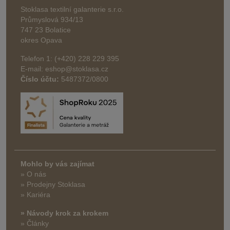
Stoklasa textilní galanterie s.r.o.
Průmyslová 934/13
747 23 Bolatice
okres Opava
Telefon 1: (+420) 228 229 395
E-mail: eshop@stoklasa.cz
Číslo účtu:
5487372/0800
Mohlo by vás zajímat
» O nás
» Prodejny Stoklasa
» Kariéra
» Návody krok za krokem
» Články