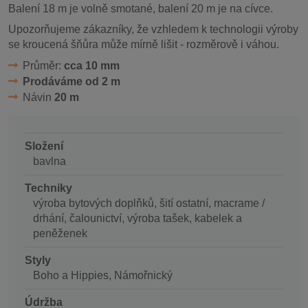
Balení 18 m je volně smotané, balení 20 m je na cívce.
Upozorňujeme zákazníky, že vzhledem k technologii výroby
se kroucená šňůra může mírně lišit - rozměrově i váhou.
Průměr:
cca 10 mm
Prodáváme od 2 m
Návin
20 m
Složení
bavlna
Techniky
výroba bytových doplňků, šití ostatní, macrame /
drhání, čalounictví, výroba tašek, kabelek a
peněženek
Styly
Boho a Hippies, Námořnický
Údržba