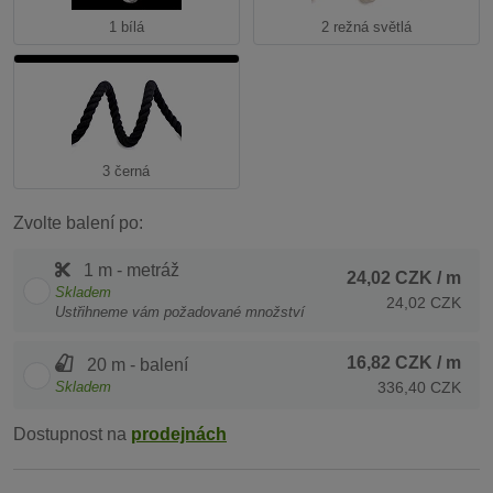
1 bílá
2 režná světlá
3 černá
Zvolte balení po:
1 m - metráž
24,02 CZK
/ m
Skladem
24,02 CZK
Ustřihneme vám požadované množství
16,82 CZK
/ m
20 m - balení
Skladem
336,40 CZK
Dostupnost na
prodejnách