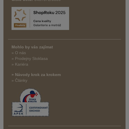
Mohlo by vás zajímat
» O nás
» Prodejny Stoklasa
» Kariéra
» Návody krok za krokem
» Články