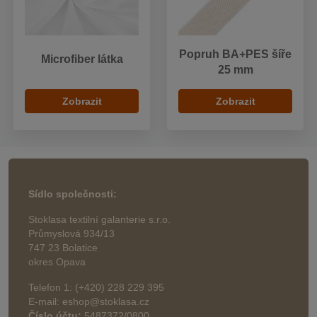
Popruh BA+PES šíře
Microfiber látka
25 mm
Zobrazit
Zobrazit
Sídlo společnosti:
Stoklasa textilní galanterie s.r.o.
Průmyslová 934/13
747 23 Bolatice
okres Opava
Telefon 1: (+420) 228 229 395
E-mail: eshop@stoklasa.cz
Číslo účtu:
5487372/0800