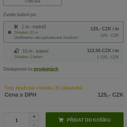
(788) bílá
Zvolte balení po:
1 m - metráž
125,- CZK
/ m
Skladem
20
m
125,- CZK
Ustřihneme vám požadované množství
112,50 CZK
/ m
10 m - balení
Skladem
2
balení
1 125,- CZK
Dostupnost na
prodejnách
Toto zboží má v košíku 35 zákazníků
Cena s DPH
125,- CZK
+
PŘIDAT DO KOŠÍKU
-