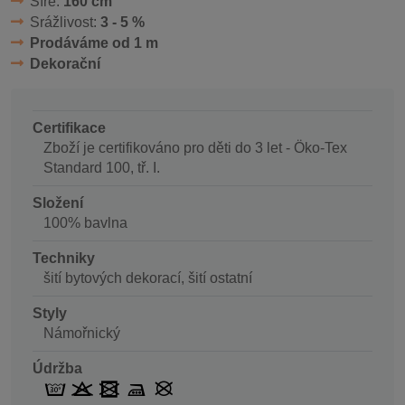
Šíře:
160 cm
Srážlivost:
3 - 5 %
Prodáváme od 1 m
Dekorační
Certifikace
Zboží je certifikováno pro děti do 3 let - Öko-Tex
Standard 100, tř. I.
Složení
100% bavlna
Techniky
šití bytových dekorací, šití ostatní
Styly
Námořnický
Údržba