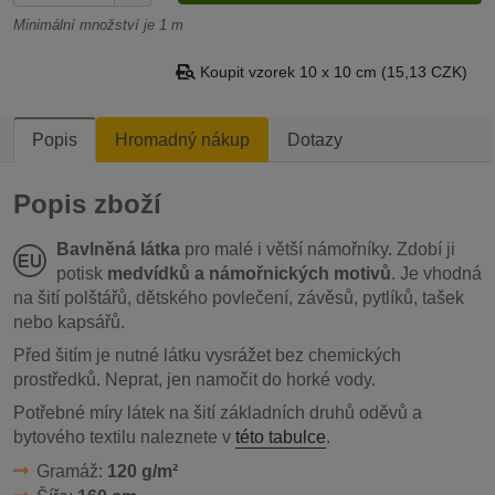
Minimální množství je 1 m
Koupit vzorek 10 x 10 cm (15,13 CZK)
Popis
Hromadný nákup
Dotazy
Popis zboží
Bavlněná látka
pro malé i větší námořníky. Zdobí ji
potisk
medvídků a námořnických motivů
. Je vhodná
na šití polštářů, dětského povlečení, závěsů, pytlíků, tašek
nebo kapsářů.
Před šitím je nutné látku vysrážet bez chemických
prostředků. Neprat, jen namočit do horké vody.
Potřebné míry látek na šití základních druhů oděvů a
bytového textilu naleznete v
této tabulce
.
Gramáž:
120 g/m²