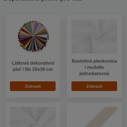
Bavlněná plenkovina
Látková dekorativní
/ mušelín
plsť / filc 20x30 cm
jednobarevná
Zobrazit
Zobrazit