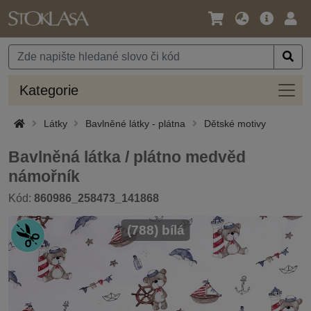
Jazyk
Hlavní
Přihl
/
nabídka
Měna
Kateg
Kategorie
Látky
Bavlněné látky - plátna
Dětské motivy
Bavlněná látka / plátno medvěd
námořník
Kód:
860986_258473_141868
(788) bílá